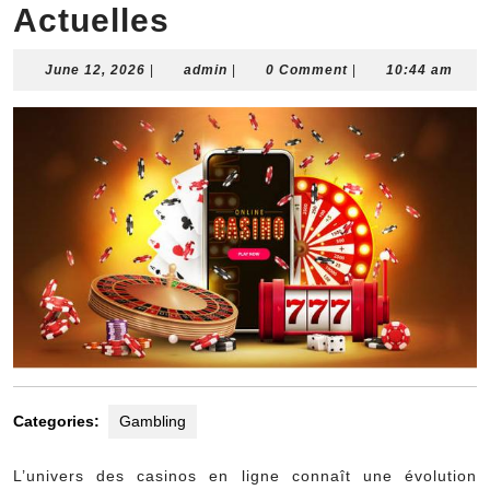
Actuelles
June
admin
June 12, 2026
|
admin
|
0 Comment
|
10:44 am
12,
2026
Categories:
Gambling
L’univers des casinos en ligne connaît une évolution