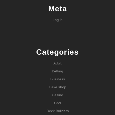
Meta
Log in
Categories
Adult
Betting
Business
Cake shop
Casino
Cbd
Deck Builders