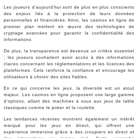
Les joueurs d’aujourd’hui sont de plus en plus conscients
des enjeux liés à la protection de leurs données
personnelles et financières. Ainsi, les casinos en ligne de
premier plan mettent en œuvre des technologies de
cryptage avancées pour garantir la confidentialité des
informations.
De plus, la transparence est devenue un critère essentiel
; les joueurs souhaitent avoir accès à des informations
claires concernant les réglementations et les licences des
plateformes. Cela renforce la confiance et encourage les
utilisateurs à choisir des sites fiables.
En ce qui concerne les jeux, la diversité est un atout
majeur. Les casinos en ligne proposent une large gamme
d’options, allant des machines à sous aux jeux de table
classiques comme le poker et la roulette.
Les tendances récentes montrent également un intérêt
marqué pour les jeux en direct, qui offrent une
expérience immersive grâce à des croupiers en direct et