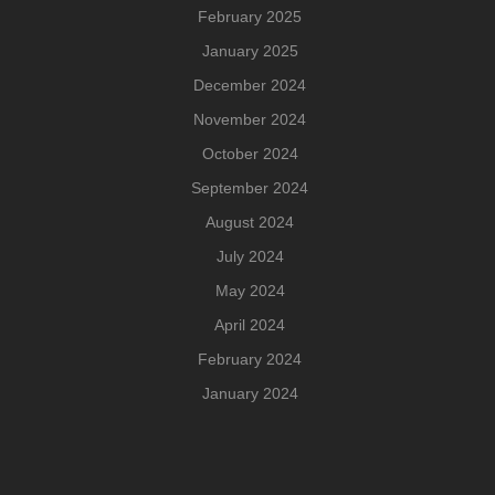
February 2025
January 2025
December 2024
November 2024
October 2024
September 2024
August 2024
July 2024
May 2024
April 2024
February 2024
January 2024