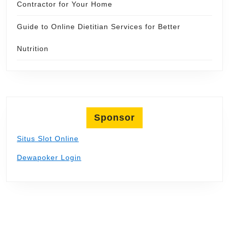
Contractor for Your Home
Guide to Online Dietitian Services for Better
Nutrition
Sponsor
Situs Slot Online
Dewapoker Login