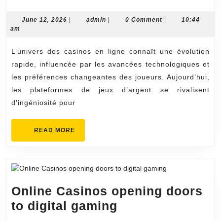
Meilleur
Casino
June
admin
June 12, 2026
|
admin
|
0 Comment
|
10:44
12,
am
en
2026
Ligne
L’univers des casinos en ligne connaît une évolution
à
rapide, influencée par les avancées technologiques et
Travers
les préférences changeantes des joueurs. Aujourd’hui,
les plateformes de jeux d’argent se rivalisent
les
d’ingéniosité pour
Tendances
Actuelles
READ
READ MORE
MORE
Online Casinos opening doors
Online
to digital gaming
Casinos