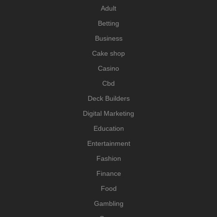
Adult
Betting
Business
Cake shop
Casino
Cbd
Deck Builders
Digital Marketing
Education
Entertainment
Fashion
Finance
Food
Gambling