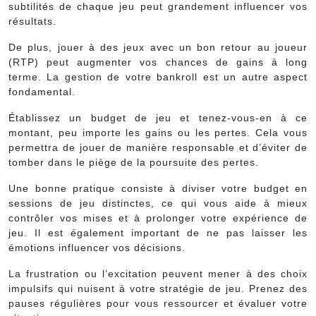
subtilités de chaque jeu peut grandement influencer vos
résultats.
De plus, jouer à des jeux avec un bon retour au joueur
(RTP) peut augmenter vos chances de gains à long
terme. La gestion de votre bankroll est un autre aspect
fondamental.
Établissez un budget de jeu et tenez-vous-en à ce
montant, peu importe les gains ou les pertes. Cela vous
permettra de jouer de manière responsable et d’éviter de
tomber dans le piège de la poursuite des pertes.
Une bonne pratique consiste à diviser votre budget en
sessions de jeu distinctes, ce qui vous aide à mieux
contrôler vos mises et à prolonger votre expérience de
jeu. Il est également important de ne pas laisser les
émotions influencer vos décisions.
La frustration ou l’excitation peuvent mener à des choix
impulsifs qui nuisent à votre stratégie de jeu. Prenez des
pauses régulières pour vous ressourcer et évaluer votre