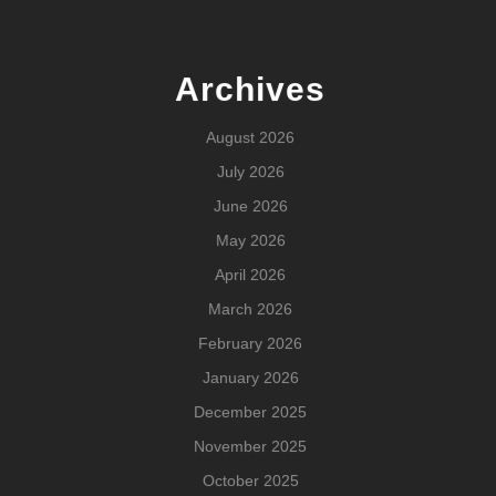
Archives
August 2026
July 2026
June 2026
May 2026
April 2026
March 2026
February 2026
January 2026
December 2025
November 2025
October 2025