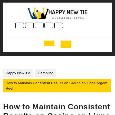
Skip
to
content
Skip
to
content
Open
Button
Happy New Tie
Gambling
How to Maintain Consistent Results on Casino en Ligne Argent
Réel
How to Maintain Consistent