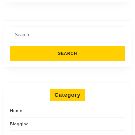
Search
for:
Category
Home
Blogging