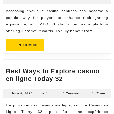
for
2025
Casino
Accessing exclusive casino bonuses has become a
Bonuses
popular way for players to enhance their gaming
experience, and MPO500 stands out as a platform
offering lucrative rewards. To fully benefit from
READ
READ MORE
MORE
Best Ways to Explore casino
Best
en ligne Today 32
Ways
to
June
admin
June 8, 2026
|
admin
|
0 Comment
|
5:43 am
8,
Explore
2026
L’exploration des casinos en ligne, comme Casino en
casino
Ligne Today 32, peut être une expérience