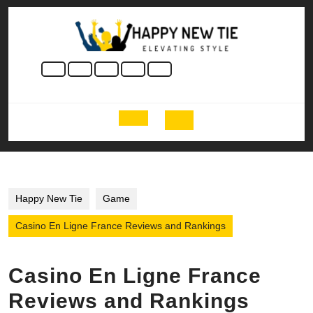
Skip
to
content
Skip
to
content
Open
Button
Happy New Tie
Game
Casino En Ligne France Reviews and Rankings
Casino En Ligne France
Reviews and Rankings