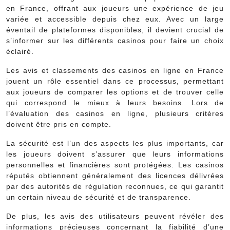
en France, offrant aux joueurs une expérience de jeu
variée et accessible depuis chez eux. Avec un large
éventail de plateformes disponibles, il devient crucial de
s’informer sur les différents casinos pour faire un choix
éclairé.
Les avis et classements des casinos en ligne en France
jouent un rôle essentiel dans ce processus, permettant
aux joueurs de comparer les options et de trouver celle
qui correspond le mieux à leurs besoins. Lors de
l’évaluation des casinos en ligne, plusieurs critères
doivent être pris en compte.
La sécurité est l’un des aspects les plus importants, car
les joueurs doivent s’assurer que leurs informations
personnelles et financières sont protégées. Les casinos
réputés obtiennent généralement des licences délivrées
par des autorités de régulation reconnues, ce qui garantit
un certain niveau de sécurité et de transparence.
De plus, les avis des utilisateurs peuvent révéler des
informations précieuses concernant la fiabilité d’une