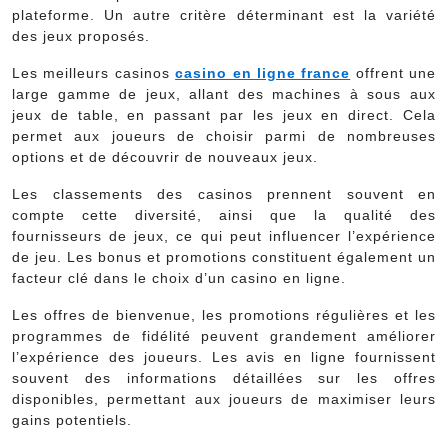
plateforme. Un autre critère déterminant est la variété
des jeux proposés.
Les meilleurs casinos
casino en ligne france
offrent une
large gamme de jeux, allant des machines à sous aux
jeux de table, en passant par les jeux en direct. Cela
permet aux joueurs de choisir parmi de nombreuses
options et de découvrir de nouveaux jeux.
Les classements des casinos prennent souvent en
compte cette diversité, ainsi que la qualité des
fournisseurs de jeux, ce qui peut influencer l’expérience
de jeu. Les bonus et promotions constituent également un
facteur clé dans le choix d’un casino en ligne.
Les offres de bienvenue, les promotions régulières et les
programmes de fidélité peuvent grandement améliorer
l’expérience des joueurs. Les avis en ligne fournissent
souvent des informations détaillées sur les offres
disponibles, permettant aux joueurs de maximiser leurs
gains potentiels.