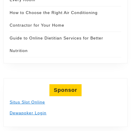
How to Choose the Right Air Conditioning
Contractor for Your Home
Guide to Online Dietitian Services for Better
Nutrition
Sponsor
Situs Slot Online
Dewapoker Login