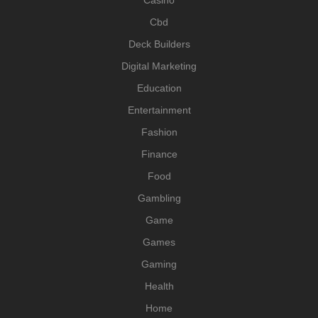
Cbd
Deck Builders
Digital Marketing
Education
Entertainment
Fashion
Finance
Food
Gambling
Game
Games
Gaming
Health
Home