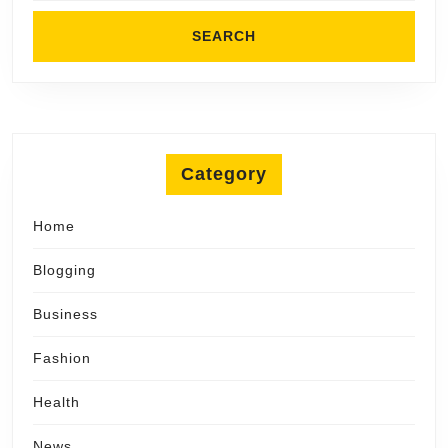
Category
Home
Blogging
Business
Fashion
Health
News