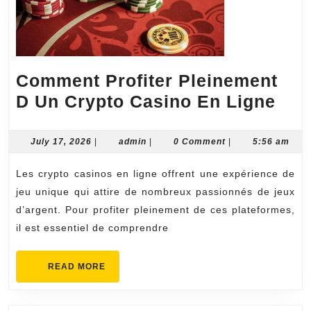
Comment Profiter Pleinement
Com
D Un Crypto Casino En Ligne
Prof
Ple
July
admin
July 17, 2026
|
admin
|
0 Comment
|
5:56 am
17,
D
2026
Les crypto casinos en ligne offrent une expérience de
Un
jeu unique qui attire de nombreux passionnés de jeux
Cry
d’argent. Pour profiter pleinement de ces plateformes,
Cas
il est essentiel de comprendre
En
Lig
READ
READ MORE
MORE