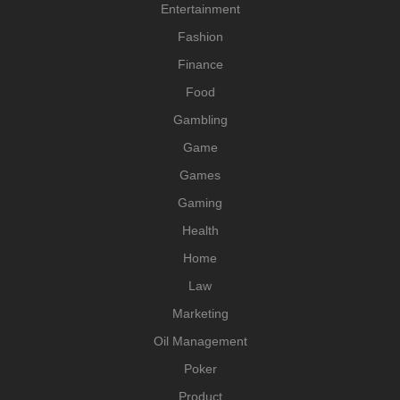
Entertainment
Fashion
Finance
Food
Gambling
Game
Games
Gaming
Health
Home
Law
Marketing
Oil Management
Poker
Product