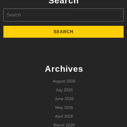
Search
Search
for:
Archives
August 2026
July 2026
June 2026
May 2026
April 2026
March 2026