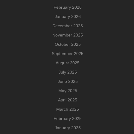
February 2026
January 2026
December 2025
November 2025
October 2025
September 2025
August 2025
July 2025
June 2025
May 2025
April 2025
March 2025
February 2025
January 2025