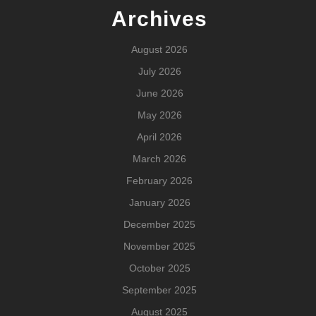
Archives
August 2026
July 2026
June 2026
May 2026
April 2026
March 2026
February 2026
January 2026
December 2025
November 2025
October 2025
September 2025
August 2025