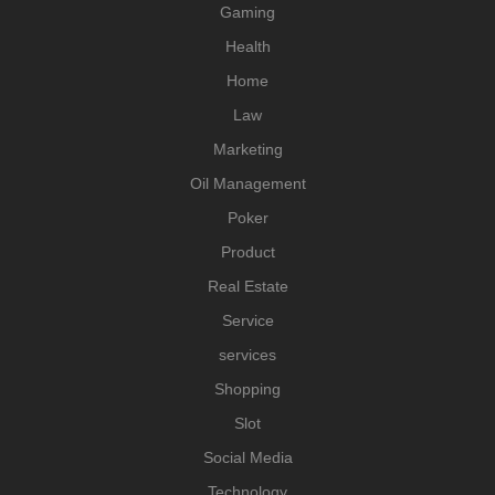
Gaming
Health
Home
Law
Marketing
Oil Management
Poker
Product
Real Estate
Service
services
Shopping
Slot
Social Media
Technology