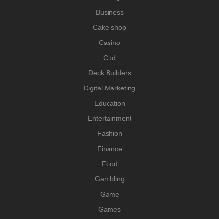
Business
Cake shop
Casino
Cbd
Deck Builders
Digital Marketing
Education
Entertainment
Fashion
Finance
Food
Gambling
Game
Games