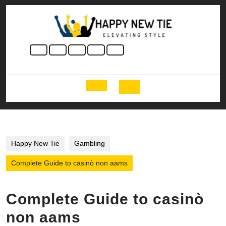
Skip
to
content
Skip
to
content
Open
Button
Happy New Tie
Gambling
Complete Guide to casinò non aams
Complete Guide to casinò
non aams