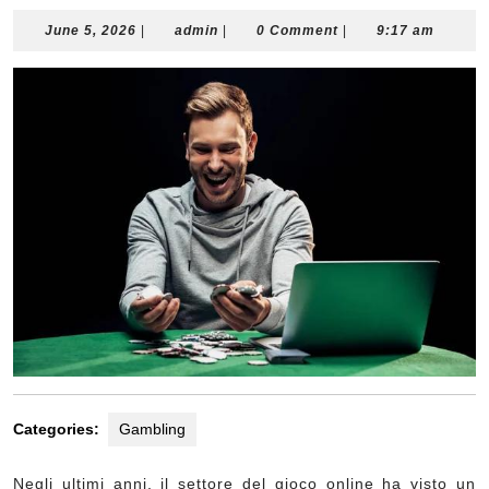
June
admin
June 5, 2026
|
admin
|
0 Comment
|
9:17 am
5,
2026
Categories:
Gambling
Negli ultimi anni, il settore del gioco online ha visto un