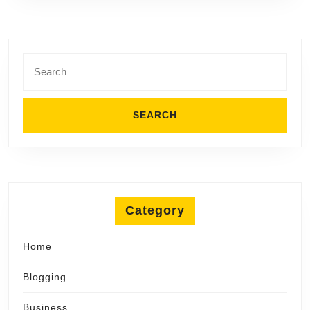
Search
for:
Category
Home
Blogging
Business