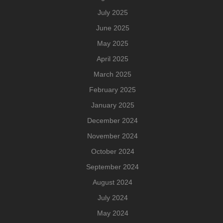
July 2025
June 2025
May 2025
April 2025
March 2025
February 2025
January 2025
December 2024
November 2024
October 2024
September 2024
August 2024
July 2024
May 2024