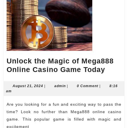
Unlock the Magic of Mega888
Unloc
Online Casino Game Today
the
Magic
August
admin
August 21, 2024
|
admin
|
0 Comment
|
8:16
21,
am
of
2024
Mega8
Are you looking for a fun and exciting way to pass the
Onlin
time? Look no further than Mega888 online casino
Casin
game. This popular game is filled with magic and
excitement