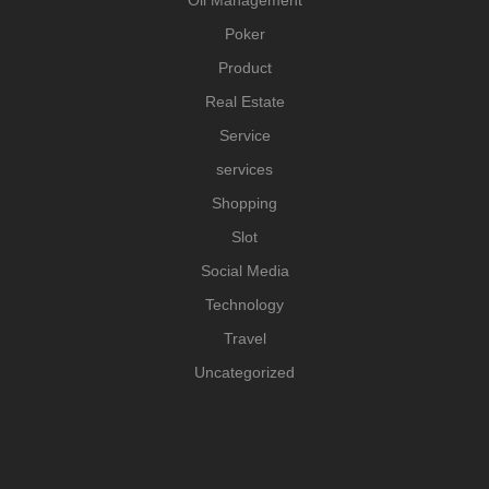
Poker
Product
Real Estate
Service
services
Shopping
Slot
Social Media
Technology
Travel
Uncategorized