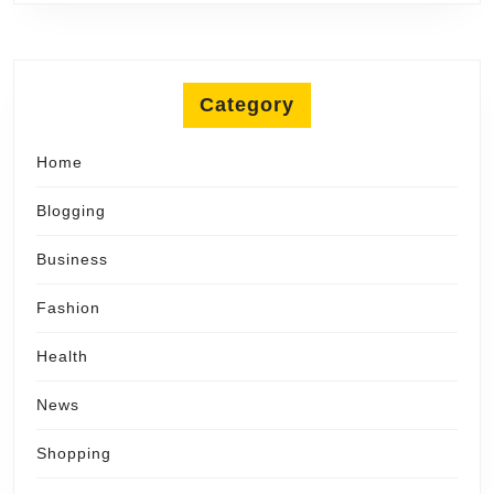
Category
Home
Blogging
Business
Fashion
Health
News
Shopping