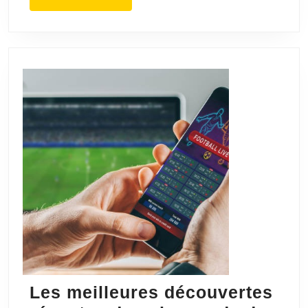
MORE
Les meilleures découvertes