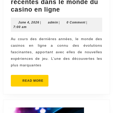
récentes dans le monde du
Les
casino en ligne
meilleures
June
admin
June 4, 2026
|
admin
|
découvertes
0 Comment
|
4,
7:00 am
récentes
2026
dans
Au cours des dernières années, le monde des
casinos en ligne a connu des évolutions
le
fascinantes, apportant avec elles de nouvelles
monde
expériences de jeu. L’une des découvertes les
du
plus marquantes
casino
en
READ
READ MORE
ligne
MORE