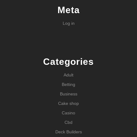
Meta
Log in
Categories
Adult
Betting
Business
Cake shop
Casino
Cbd
Deck Builders