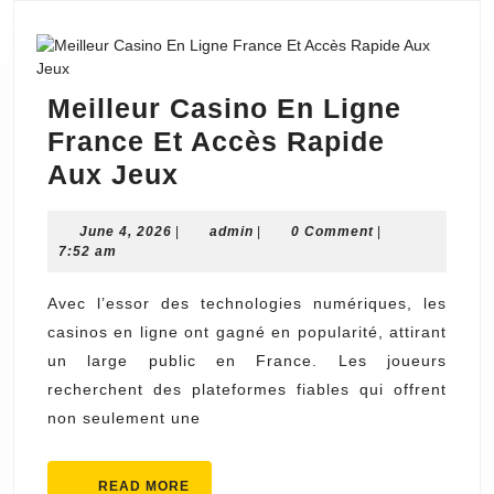
Meilleur Casino En Ligne
France Et Accès Rapide
Meilleur
Aux Jeux
Casino
June
admin
June 4, 2026
|
En
admin
|
0 Comment
|
4,
7:52 am
Ligne
2026
France
Avec l’essor des technologies numériques, les
casinos en ligne ont gagné en popularité, attirant
Et
un large public en France. Les joueurs
Accès
recherchent des plateformes fiables qui offrent
Rapide
non seulement une
Aux
Jeux
READ
READ MORE