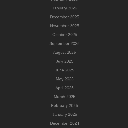
January 2026
December 2025
November 2025
October 2025
September 2025
August 2025
July 2025
June 2025
May 2025
April 2025
March 2025
February 2025
January 2025
December 2024