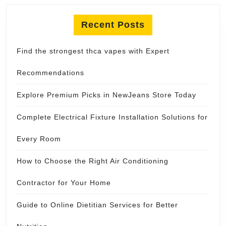
Recent Posts
Find the strongest thca vapes with Expert
Recommendations
Explore Premium Picks in NewJeans Store Today
Complete Electrical Fixture Installation Solutions for
Every Room
How to Choose the Right Air Conditioning
Contractor for Your Home
Guide to Online Dietitian Services for Better