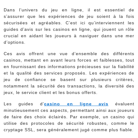
Dans l’univers du jeu en ligne, il est essentiel de
s’assurer que les expériences de jeu soient à la fois
sécurisées et agréables. C’est ici qu’interviennent les
guides d’avis sur les casinos en ligne, qui jouent un rôle
crucial en aidant les joueurs à naviguer dans une mer
d’options.
Ces avis offrent une vue d’ensemble des différents
casinos, mettant en avant leurs forces et faiblesses, tout
en fournissant des informations précieuses sur la fiabilité
et la qualité des services proposés. Les expériences de
jeu de confiance se basent sur plusieurs critères,
notamment la sécurité des transactions, la diversité des
jeux, le service client et les bonus offerts.
Les guides d’
casino en ligne avis
évaluent
minutieusement ces aspects, permettant ainsi aux joueurs
de faire des choix éclairés. Par exemple, un casino qui
utilise des protocoles de sécurité robustes, comme le
cryptage SSL, sera généralement jugé comme plus fiable.