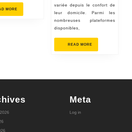
saison
variée depuis le confort de
vraime
READ
AD MORE
leur domicile. Parmi les
MORE
intére
nombreuses plateformes
disponibles,
READ
READ MORE
MORE
chives
Meta
 2026
Log in
26
026