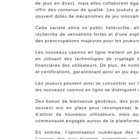
de jeux en direct, mais elles collaborent é
offrir des contenus de qualité. Les joueurs p
souvent dotés de mécanismes de jeu innovan
Cette variété attire un public hétéroclite, 
recherche de sensations fortes et d’une expé
des préoccupations majeures pour les joueurs
Les nouveaux casinos en ligne mettent un poi
en utilisant des technologies de cryptage
financières des utilisateurs. De plus, de nom
et certifications, garantissant ainsi un jeu éq
Les joueurs peuvent ainsi se concentrer sur le
les nouveaux casinos en ligne se distinguent 
Des bonus de bienvenue généreux, des promo
souvent mis en place pour récompenser les
d’attirer de nouveaux utilisateurs, mais au
communauté engagée autour de la plateform
En somme, l’optimisation numérique des 
l’univers des jeux d’argent, promettant une