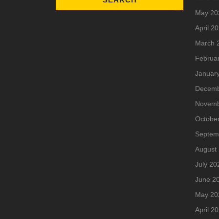
May 20
April 2
March 
Februa
Januar
Decemb
Novemb
Octobe
Septem
August
July 20
June 2
May 20
April 2