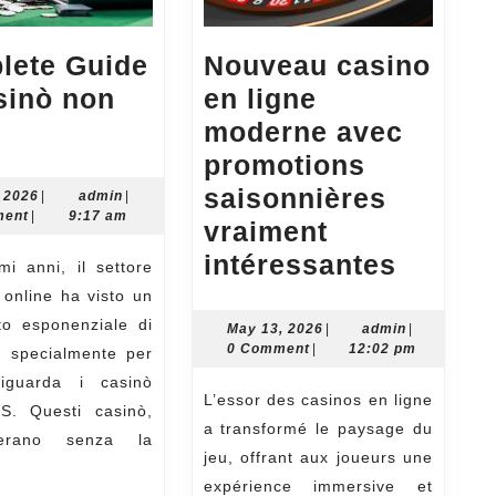
lete Guide
Nouveau casino
sinò non
en ligne
Complete
moderne avec
Guide
promotions
to
saisonnières
June
admin
, 2026
|
admin
|
5,
ment
|
9:17 am
casinò
vraiment
2026
non
Nouve
intéressantes
aams
casino
 online ha visto un
en
to esponenziale di
May
admin
May 13, 2026
|
admin
|
13,
0 Comment
|
12:02 pm
, specialmente per
ligne
2026
iguarda i casinò
moder
L’essor des casinos en ligne
. Questi casinò,
avec
a transformé le paysage du
erano senza la
promot
jeu, offrant aux joueurs une
expérience immersive et