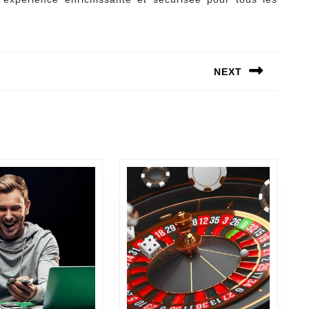
NEXT
Next
post: