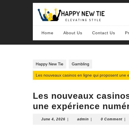
Skip
to
content
Skip
to
content
Home
About Us
Contact Us
P
Happy New Tie
Gambling
Les nouveaux casinos en ligne qui proposent une 
Les nouveaux casinos
une expérience numér
June
admin
June 4, 2026
|
admin
|
0 Comment
|
4,