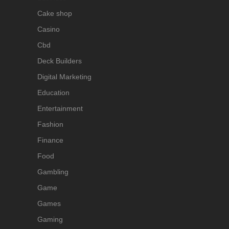
Cake shop
Casino
Cbd
Deck Builders
Digital Marketing
Education
Entertainment
Fashion
Finance
Food
Gambling
Game
Games
Gaming