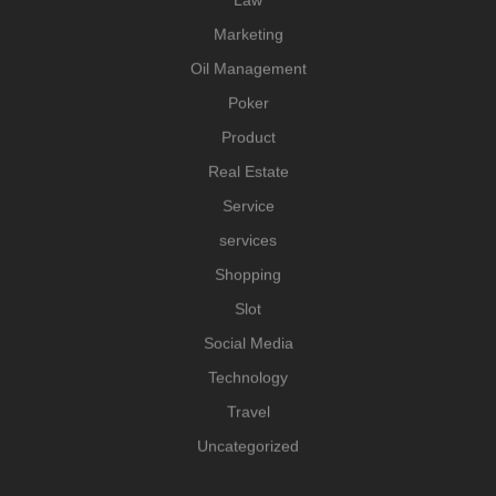
Law
Marketing
Oil Management
Poker
Product
Real Estate
Service
services
Shopping
Slot
Social Media
Technology
Travel
Uncategorized