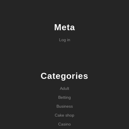
Meta
Log in
Categories
Adult
Betting
Business
Cake shop
Casino