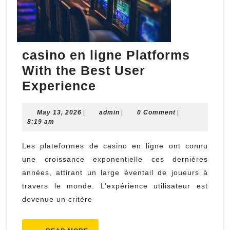
casino en ligne Platforms
With the Best User
casino
Experience
en
May
admin
May 13, 2026
|
ligne
admin
|
0 Comment
|
13,
8:19 am
Platforms
2026
With
Les plateformes de casino en ligne ont connu
une croissance exponentielle ces dernières
the
années, attirant un large éventail de joueurs à
Best
travers le monde. L’expérience utilisateur est
User
devenue un critère
Experience