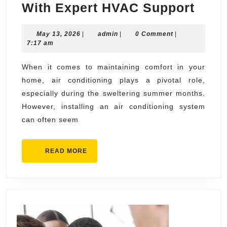
Affo
With Expert HVAC Support
ac
May
admin
May 13, 2026
|
admin
|
0 Comment
|
insta
13,
7:17 am
With
2026
Expe
When it comes to maintaining comfort in your
home, air conditioning plays a pivotal role,
HVA
especially during the sweltering summer months.
Supp
However, installing an air conditioning system
can often seem
READ
READ MORE
MORE