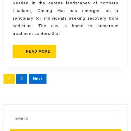
Centers
Nestled in the serene landscapes of northern
Thailand, Chiang Mai has emerged as a
Focused
sanctuary for individuals seeking recovery from
on
addiction. The city is home to numerous
Healing
treatment centers that
READ
READ MORE
MORE
Posts
1
2
Next
pagination
Search
for: