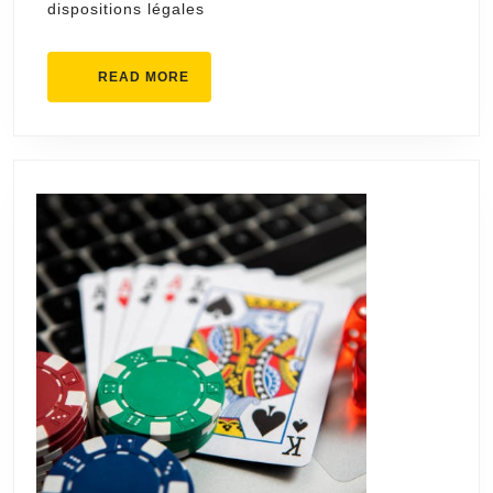
dispositions légales
READ
READ MORE
MORE