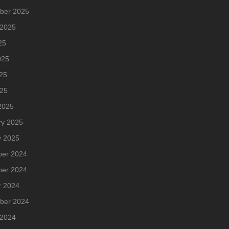
ber 2025
 2025
25
025
25
025
2025
ry 2025
y 2025
er 2024
er 2024
r 2024
ber 2024
 2024