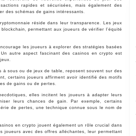
nsactions rapides et sécurisées, mais également des
er des schémas de gains intéressants.
cryptomonnaie réside dans leur transparence. Les jeux
blockchain, permettant aux joueurs de vérifier l’équité
encourage les joueurs à explorer des stratégies basées
Un autre aspect fascinant des casinos en crypto est
 jeux.
es à sous ou de jeux de table, reposent souvent sur des
, certains joueurs affirment avoir identifié des motifs
ies de gains ou de pertes.
cdotiques, elles incitent les joueurs à adapter leurs
miser leurs chances de gain. Par exemple, certains
série de pertes, une technique connue sous le nom de
casinos en crypto jouent également un rôle crucial dans
es joueurs avec des offres alléchantes, leur permettant