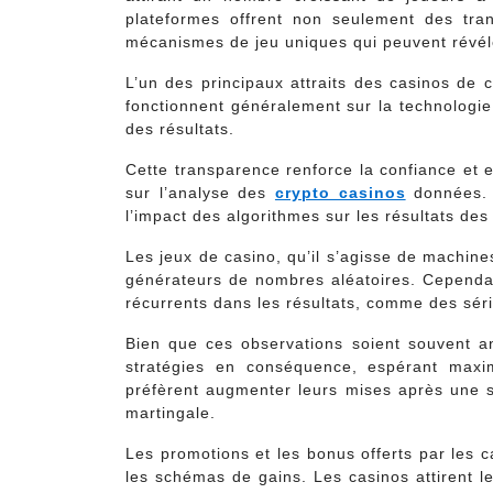
plateformes offrent non seulement des tra
mécanismes de jeu uniques qui peuvent révél
L’un des principaux attraits des casinos de 
fonctionnent généralement sur la technologie 
des résultats.
Cette transparence renforce la confiance et 
sur l’analyse des
crypto casinos
données. 
l’impact des algorithmes sur les résultats des
Les jeux de casino, qu’il s’agisse de machin
générateurs de nombres aléatoires. Cependant
récurrents dans les résultats, comme des sér
Bien que ces observations soient souvent ane
stratégies en conséquence, espérant maxi
préfèrent augmenter leurs mises après une 
martingale.
Les promotions et les bonus offerts par les 
les schémas de gains. Les casinos attirent l