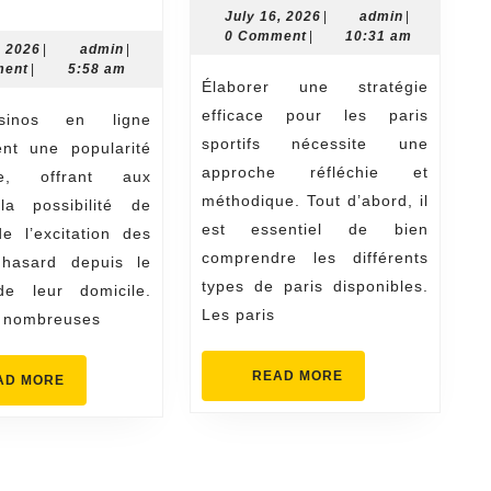
Un
a
July
admin
July 16, 2026
|
admin
|
16,
0 Comment
|
10:31 am
Casino
Smar
May
admin
, 2026
|
admin
|
2026
11,
ment
|
5:58 am
en
paris
Élaborer une stratégie
2026
Ligne
sport
efficace pour les paris
Avec
Stra
sportifs nécessite une
ent une popularité
approche réfléchie et
Jackpot
nte, offrant aux
méthodique. Tout d’abord, il
la possibilité de
Géant
est essentiel de bien
de l’excitation des
comprendre les différents
hasard depuis le
types de paris disponibles.
de leur domicile.
Les paris
s nombreuses
READ
READ MORE
READ
AD MORE
MORE
MORE