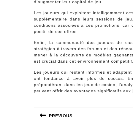
d’augmenter leur capital de jeu.
Les joueurs qui exploitent intelligemment 
supplémentaire dans leurs sessions de jeu. 
conditions associées à ces promotions, car d
positif de ces offres.
Enfin, la communauté des joueurs de cas
stratégies à travers des forums et des résea
mener à la découverte de modèles gagnants, 
est crucial dans cet environnement compétitif
Les joueurs qui restent informés et adaptent
ont tendance à avoir plus de succès. En
prépondérant dans les jeux de casino, l’anal
peuvent offrir des avantages significatifs aux 
Post
navigation
PREVIOUS
Previous
post: