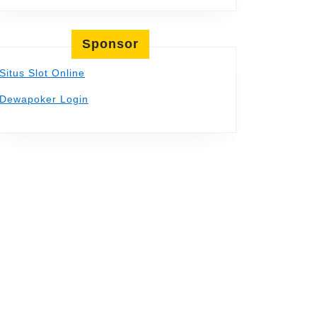
Sponsor
Situs Slot Online
Dewapoker Login