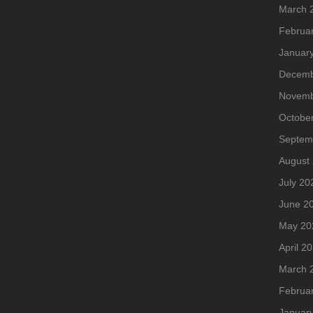
March 
Februa
Januar
Decemb
Novemb
Octobe
Septem
August
July 20
June 2
May 20
April 2
March 
Februa
Januar