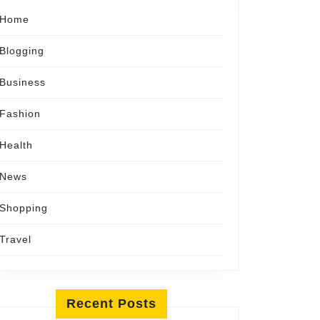
Home
Blogging
Business
Fashion
Health
News
Shopping
Travel
Recent Posts