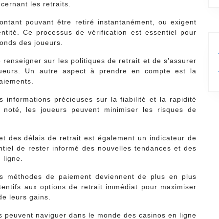
ernant les retraits.
ontant pouvant être retiré instantanément, ou exigent
entité. Ce processus de vérification est essentiel pour
 fonds des joueurs.
e renseigner sur les politiques de retrait et de s’assurer
oueurs. Un autre aspect à prendre en compte est la
paiements.
 informations précieuses sur la fiabilité et la rapidité
n noté, les joueurs peuvent minimiser les risques de
 des délais de retrait est également un indicateur de
sentiel de rester informé des nouvelles tendances et des
 ligne.
les méthodes de paiement deviennent de plus en plus
ttentifs aux options de retrait immédiat pour maximiser
de leurs gains.
urs peuvent naviguer dans le monde des casinos en ligne