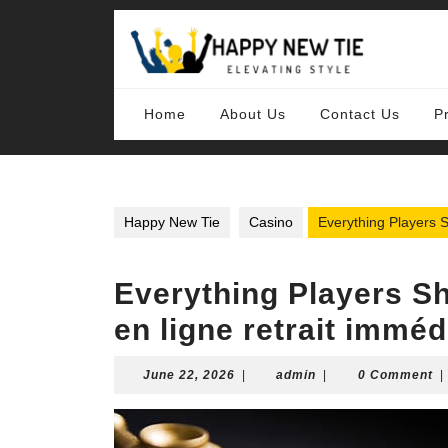
Skip
to
content
Skip
to
content
Home
About Us
Contact Us
P
Happy New Tie
Casino
Everything Players S
Everything Players S
en ligne retrait imméd
June
admin
June 22, 2026
|
admin
|
0 Comment
|
22,
2026