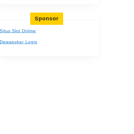
Sponsor
Situs Slot Online
Dewapoker Login