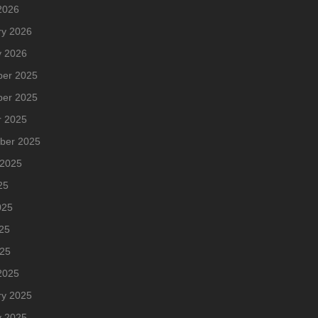
2026
ry 2026
y 2026
er 2025
er 2025
r 2025
ber 2025
 2025
25
025
25
025
2025
ry 2025
y 2025