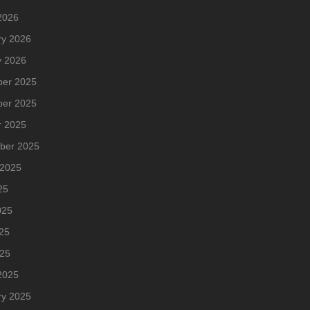
2026
ry 2026
y 2026
er 2025
er 2025
r 2025
ber 2025
 2025
25
025
25
025
2025
ry 2025