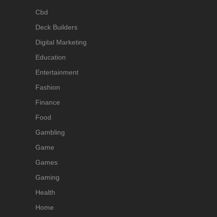
Cbd
Deck Builders
Digital Marketing
Education
Entertainment
Fashion
Finance
Food
Gambling
Game
Games
Gaming
Health
Home