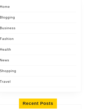
Home
Blogging
Business
Fashion
Health
News
Shopping
Travel
Recent Posts