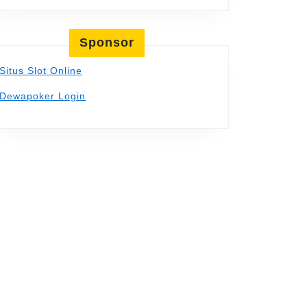
Sponsor
Situs Slot Online
Dewapoker Login