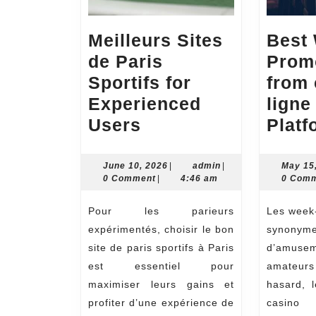
Meilleurs Sites
Best
de Paris
Prom
Sportifs for
from 
Experienced
ligne
Meilleurs
Users
Platf
Sites
de
June
admin
June 10, 2026
|
admin
|
May 15
10,
0 Comment
|
4:46 am
0 Com
Paris
2026
Sportifs
Pour les parieurs
Les week-ends sont souvent
for
expérimentés, choisir le bon
synonym
Experienced
site de paris sportifs à Paris
d’amusem
est essentiel pour
amateu
Users
maximiser leurs gains et
hasard, 
profiter d’une expérience de
casino