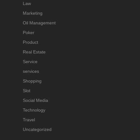
Law
Marketing
Oil Management
Poker
Product
Real Estate
Service
services
Shopping
Slot
Social Media
Technology
Travel
Uncategorized