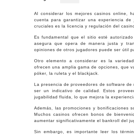
Al considerar los mejores casinos online, 
cuenta para garantizar una experiencia de
cruciales es la licencia y regulación del casin
Es fundamental que el sitio esté autorizad
asegura que opera de manera justa y trans
opiniones de otros jugadores puede ser útil p
Otro elemento a considerar es la variedad
ofrecen una amplia gama de opciones, que 
póker, la ruleta y el blackjack.
La presencia de proveedores de software de
ser un indicativo de calidad. Estos provee
jugabilidad fluida, lo que mejora la experienci
Además, las promociones y bonificaciones so
Muchos casinos ofrecen bonos de bienvenid
aumentar significativamente el bankroll del ju
Sin embargo, es importante leer los térmi