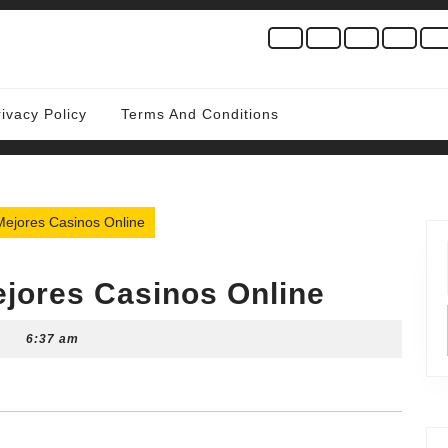
rivacy Policy
Terms And Conditions
 Mejores Casinos Online
ejores Casinos Online
6:37 am