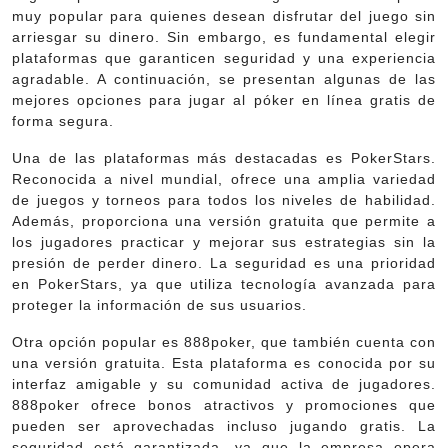
muy popular para quienes desean disfrutar del juego sin
arriesgar su dinero. Sin embargo, es fundamental elegir
plataformas que garanticen seguridad y una experiencia
agradable. A continuación, se presentan algunas de las
mejores opciones para jugar al póker en línea gratis de
forma segura.
Una de las plataformas más destacadas es PokerStars.
Reconocida a nivel mundial, ofrece una amplia variedad
de juegos y torneos para todos los niveles de habilidad.
Además, proporciona una versión gratuita que permite a
los jugadores practicar y mejorar sus estrategias sin la
presión de perder dinero. La seguridad es una prioridad
en PokerStars, ya que utiliza tecnología avanzada para
proteger la información de sus usuarios.
Otra opción popular es 888poker, que también cuenta con
una versión gratuita. Esta plataforma es conocida por su
interfaz amigable y su comunidad activa de jugadores.
888poker ofrece bonos atractivos y promociones que
pueden ser aprovechadas incluso jugando gratis. La
seguridad está garantizada, ya que la empresa opera