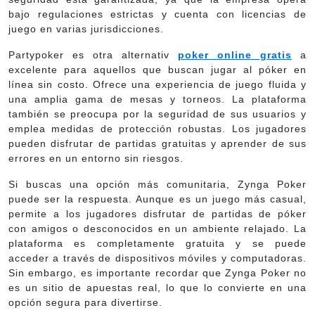
bajo regulaciones estrictas y cuenta con licencias de
juego en varias jurisdicciones.
Partypoker es otra alternativ
poker online gratis
a
excelente para aquellos que buscan jugar al póker en
línea sin costo. Ofrece una experiencia de juego fluida y
una amplia gama de mesas y torneos. La plataforma
también se preocupa por la seguridad de sus usuarios y
emplea medidas de protección robustas. Los jugadores
pueden disfrutar de partidas gratuitas y aprender de sus
errores en un entorno sin riesgos.
Si buscas una opción más comunitaria, Zynga Poker
puede ser la respuesta. Aunque es un juego más casual,
permite a los jugadores disfrutar de partidas de póker
con amigos o desconocidos en un ambiente relajado. La
plataforma es completamente gratuita y se puede
acceder a través de dispositivos móviles y computadoras.
Sin embargo, es importante recordar que Zynga Poker no
es un sitio de apuestas real, lo que lo convierte en una
opción segura para divertirse.