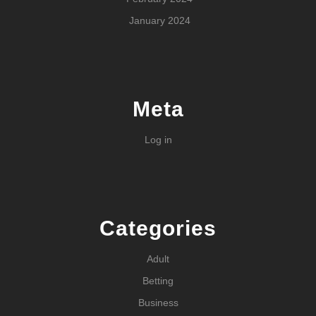
January 2024
Meta
Log in
Categories
Adult
Betting
Business