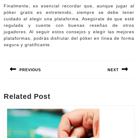
Finalmente, es esencial recordar que, aunque jugar al
póker gratis es entretenido, siempre se debe tener
cuidado al elegir una plataforma. Asegúrate de que esté
regulada y cuente con buenas reseñas de otros
jugadores. Al seguir estos consejos y elegir las mejores
plataformas, podrás disfrutar del póker en línea de forma
segura y gratificante.
Post
navigation
PREVIOUS
NEXT
Previous
Next
post:
post:
Related Post