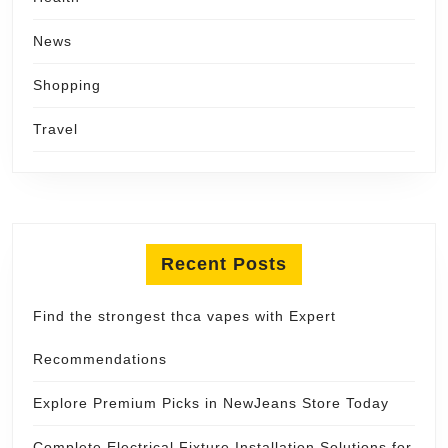
News
Shopping
Travel
Recent Posts
Find the strongest thca vapes with Expert
Recommendations
Explore Premium Picks in NewJeans Store Today
Complete Electrical Fixture Installation Solutions for