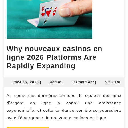
Why nouveaux casinos en
ligne 2026 Platforms Are
Why
Rapidly Expanding
nouveaux
casinos
June
admin
June 13, 2026
|
admin
|
0 Comment
|
5:12 am
13,
en
2026
Au cours des dernières années, le secteur des jeux
ligne
d’argent en ligne a connu une croissance
2026
exponentielle, et cette tendance semble se poursuivre
Platforms
avec l’émergence de nouveaux casinos en ligne
Are