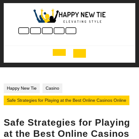
Skip
to
content
Skip
to
content
Open
Button
Happy New Tie
Casino
Safe Strategies for Playing at the Best Online Casinos Online
Safe Strategies for Playing
at the Best Online Casinos