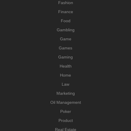
Fashion
Finance
Food
Gambling
Game
Games
Gaming
Health
Home
Law
Marketing
Oil Management
Poker
Product
Real Estate