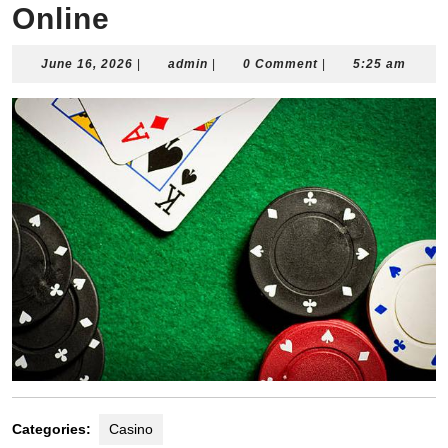
Online
June
admin
June 16, 2026
|
admin
|
0 Comment
|
5:25 am
16,
2026
Categories:
Casino