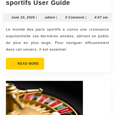
meilleurs
sportifs User Guide
sites
de
June
admin
June 10, 2026
|
admin
|
0 Comment
|
4:57 am
10,
paris
2026
Le monde des paris sportifs a connu une croissance
sportifs
exponentielle ces dernières années, attirant un public
User
de plus en plus large. Pour naviguer efficacement
Guide
dans cet univers, il est essentiel
READ
READ MORE
MORE