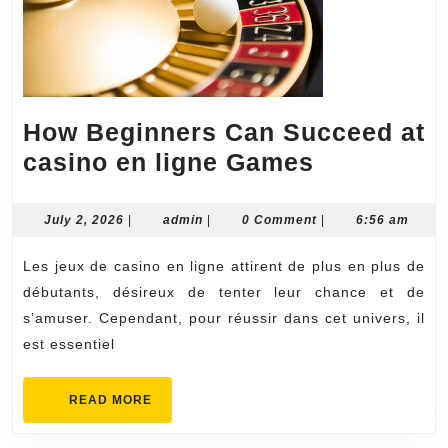
How Beginners Can Succeed at
How
casino en ligne Games
Beginners
Can
July
admin
July 2, 2026
|
admin
|
0 Comment
|
6:56 am
2,
Succeed
2026
Les jeux de casino en ligne attirent de plus en plus de
at
débutants, désireux de tenter leur chance et de
casino
s’amuser. Cependant, pour réussir dans cet univers, il
en
est essentiel
ligne
Games
READ
READ MORE
MORE