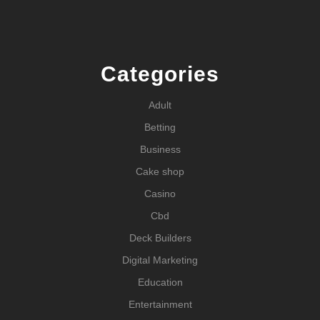
Categories
Adult
Betting
Business
Cake shop
Casino
Cbd
Deck Builders
Digital Marketing
Education
Entertainment