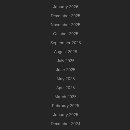
January 2026
December 2025
November 2025
October 2025
September 2025
August 2025
July 2025
June 2025
May 2025
April 2025
March 2025
February 2025
January 2025
December 2024