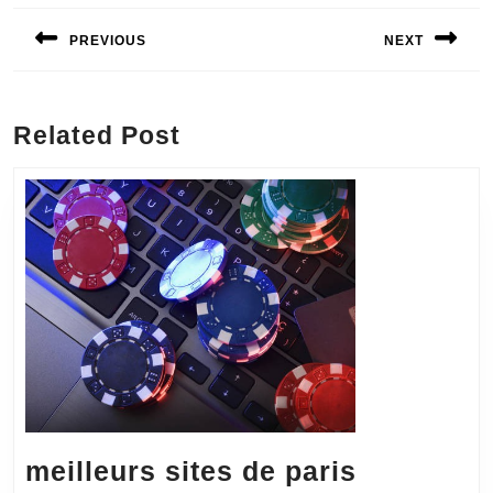
navigation
PREVIOUS
NEXT
Previous
Next
post:
post:
Related Post
meilleurs sites de paris