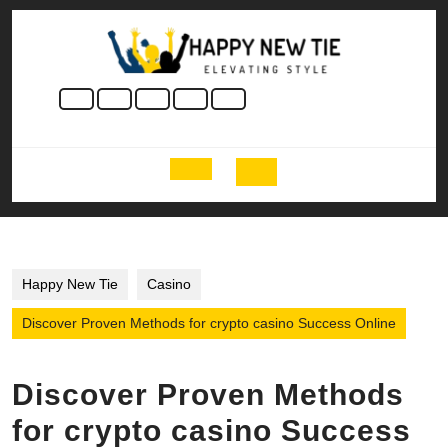
Skip
to
content
Skip
to
content
Open
Button
Happy New Tie
Casino
Discover Proven Methods for crypto casino Success Online
Discover Proven Methods
for crypto casino Success