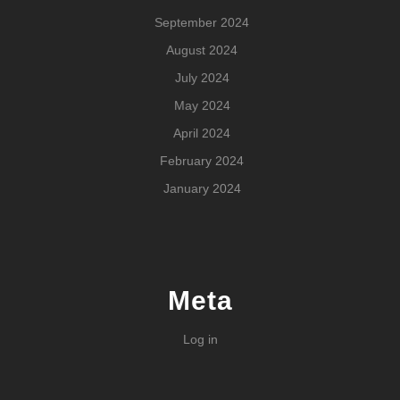
September 2024
August 2024
July 2024
May 2024
April 2024
February 2024
January 2024
Meta
Log in