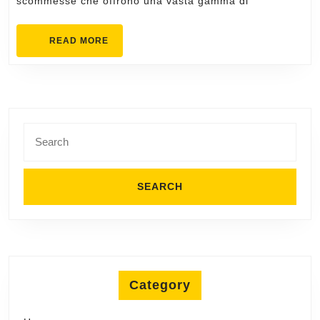
scommesse che offrono una vasta gamma di
READ
READ MORE
MORE
Search
for:
Category