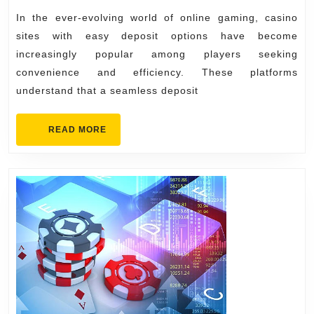
Deposits
In the ever-evolving world of online gaming, casino
sites with easy deposit options have become
increasingly popular among players seeking
convenience and efficiency. These platforms
understand that a seamless deposit
READ
READ MORE
MORE