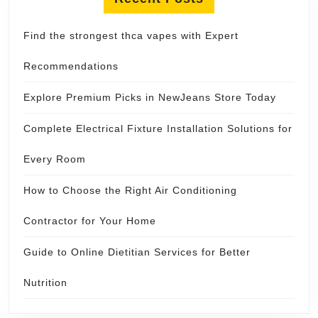
Find the strongest thca vapes with Expert
Recommendations
Explore Premium Picks in NewJeans Store Today
Complete Electrical Fixture Installation Solutions for
Every Room
How to Choose the Right Air Conditioning
Contractor for Your Home
Guide to Online Dietitian Services for Better
Nutrition