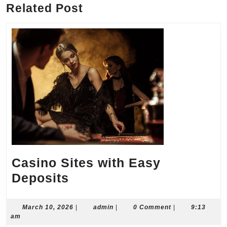
Related Post
Casino Sites with Easy
Casino
Deposits
Sites
with
March
admin
March 10, 2026
|
admin
|
0 Comment
|
9:13
10,
am
Easy
2026