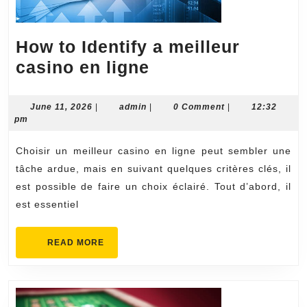
How to Identify a meilleur
How
casino en ligne
to
Identify
June
admin
June 11, 2026
|
admin
|
0 Comment
|
12:32
11,
pm
a
2026
meilleur
Choisir un meilleur casino en ligne peut sembler une
casino
tâche ardue, mais en suivant quelques critères clés, il
en
est possible de faire un choix éclairé. Tout d’abord, il
est essentiel
ligne
READ
READ MORE
MORE