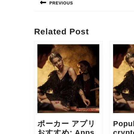
navigation
PREVIOUS
Previous
post:
Related Post
ポーカー アプリ
Popul
おすすめ: Apps
crypt