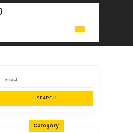
Search
for:
Category