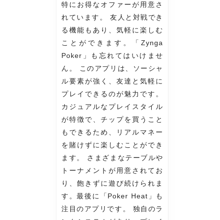
特にお得なオファーが用意さ
れています。 友人と対戦でき
る機能もあり、気軽に楽しむ
ことができます。「Zynga
Poker」も忘れてはいけませ
ん。 このアプリは、ソーシャ
ル要素が強く、友達と気軽に
プレイできるのが魅力です。
カジュアルなプレイスタイル
が特徴で、チップを買うこと
もできるため、リアルマネー
を賭けずに楽しむことができ
ます。 さまざまなテーブルや
トーナメントが用意されてお
り、飽きずに遊び続けられま
す。最後に「Poker Heat」も
注目のアプリです。 独自のラ