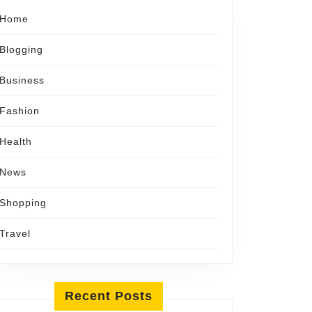
Home
Blogging
Business
Fashion
Health
News
Shopping
Travel
Recent Posts