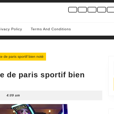
rivacy Policy
Terms And Conditions
e de paris sportif bien noté
e de paris sportif bien
4:09 am