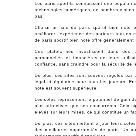
Les paris sportifs connaissent une popularit
technologies numériques, de nombreux sites d
pas.
Choisir un site de paris sportif bien noté 
améliorer l’expérience des parieurs tout en m
de paris sportif bien noté offre généralement
Ces plateformes investissent dans des 
personnelles et financières de leurs utili
confiance, sans craindre pour la sécurité de l
De plus, ces sites sont souvent régulés par 
légal et équitable pour tous les joueurs. En
noté est souvent supérieure.
Les cotes représentent le potentiel de gain de
plus attractives que ses concurrents. Cela si
élevés sur leurs mises, ce qui constitue un fac
De plus, ces sites mettent à jour leurs cotes
des meilleures opportunités de paris. Un aut