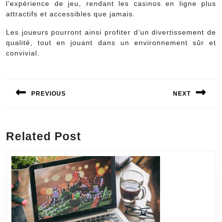
l’expérience de jeu, rendant les casinos en ligne plus
attractifs et accessibles que jamais.
Les joueurs pourront ainsi profiter d’un divertissement de
qualité, tout en jouant dans un environnement sûr et
convivial.
Post
navigation
PREVIOUS
NEXT
Previous
Next
post:
post:
Related Post