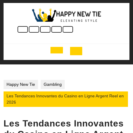
Skip
to
content
Skip
to
content
Open
Button
Happy New Tie
Gambling
Les Tendances Innovantes du Casino en Ligne Argent Reel en
2026
Les Tendances Innovantes