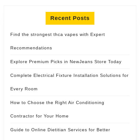
Recent Posts
Find the strongest thca vapes with Expert
Recommendations
Explore Premium Picks in NewJeans Store Today
Complete Electrical Fixture Installation Solutions for
Every Room
How to Choose the Right Air Conditioning
Contractor for Your Home
Guide to Online Dietitian Services for Better