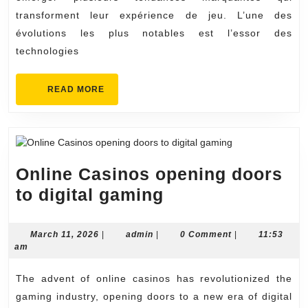
casino
transforment leur expérience de jeu. L’une des
en
évolutions les plus notables est l’essor des
ligne
technologies
Players
READ
READ MORE
MORE
Online Casinos opening doors
Online
to digital gaming
Casinos
opening
March
admin
March 11, 2026
|
admin
|
0 Comment
|
11:53
11,
am
doors
2026
to
The advent of online casinos has revolutionized the
digital
gaming industry, opening doors to a new era of digital