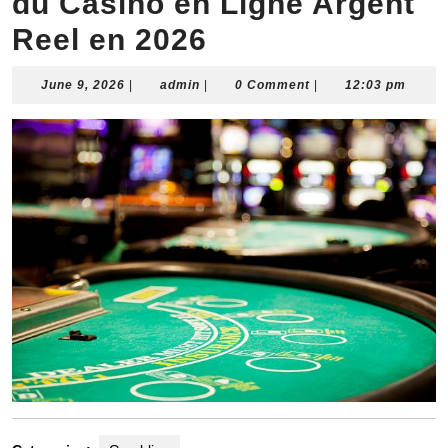
du Casino en Ligne Argent
Reel en 2026
June
admin
June 9, 2026
|
admin
|
0 Comment
|
12:03 pm
9,
2026