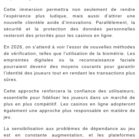
Cette immersion permettra non seulement de rendre
l’expérience plus ludique, mais aussi d’attirer une
nouvelle clientèle avide d’innovations. Parallèlement, la
sécurité et la protection des données personnelles
resteront des priorités pour les casinos en ligne.
En 2026, on s’attend à voir l’essor de nouvelles méthodes
de vérification, telles que l’utilisation de la biométrie. Les
empreintes digitales ou la reconnaissance faciale
pourraient devenir des moyens courants pour garantir
l’identité des joueurs tout en rendant les transactions plus
sûres.
Cette approche renforcera la confiance des utilisateurs,
essentielle pour fidéliser les joueurs dans un marché de
plus en plus compétitif. Les casinos en ligne adopteront
également une approche plus responsable en matière de
jeu.
La sensibilisation aux problèmes de dépendance au jeu
est en constante augmentation, et les plateformes