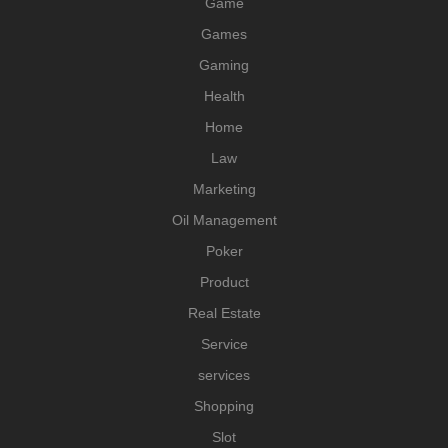
Game
Games
Gaming
Health
Home
Law
Marketing
Oil Management
Poker
Product
Real Estate
Service
services
Shopping
Slot