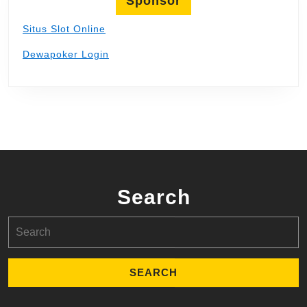
Sponsor
Situs Slot Online
Dewapoker Login
Search
Search
for: