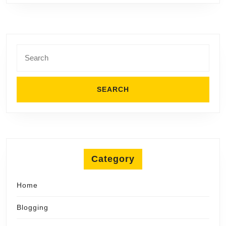
Search
for:
Category
Home
Blogging