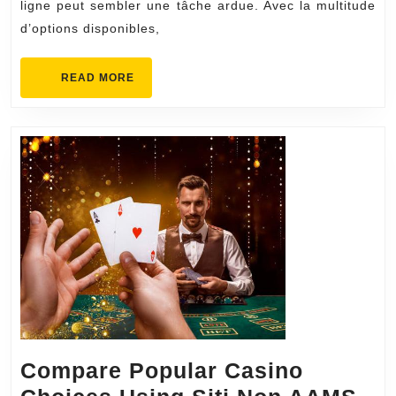
ligne peut sembler une tâche ardue. Avec la multitude
casino
d’options disponibles,
en
ligne
READ
READ MORE
MORE
Compare Popular Casino