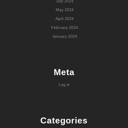
July 2024
May 2024
April 2024
February 2024
January 2024
Meta
Log in
Categories