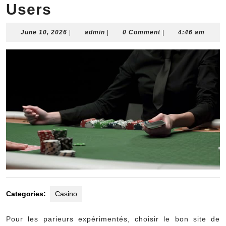
Users
June
admin
June 10, 2026
|
admin
|
0 Comment
|
4:46 am
10,
2026
Categories:
Casino
Pour les parieurs expérimentés, choisir le bon site de