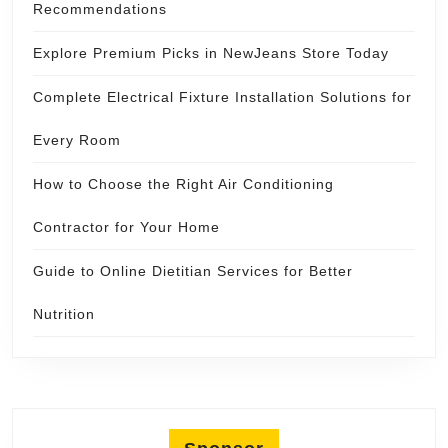
Recommendations
Explore Premium Picks in NewJeans Store Today
Complete Electrical Fixture Installation Solutions for
Every Room
How to Choose the Right Air Conditioning
Contractor for Your Home
Guide to Online Dietitian Services for Better
Nutrition