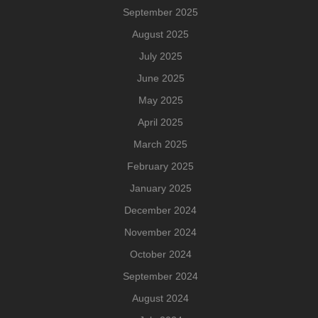
September 2025
August 2025
July 2025
June 2025
May 2025
April 2025
March 2025
February 2025
January 2025
December 2024
November 2024
October 2024
September 2024
August 2024