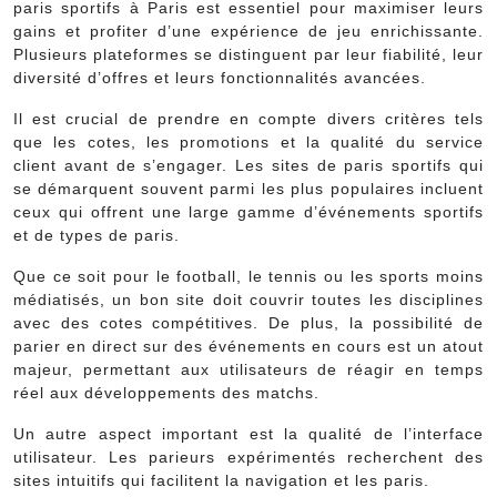
paris sportifs à Paris est essentiel pour maximiser leurs
gains et profiter d’une expérience de jeu enrichissante.
Plusieurs plateformes se distinguent par leur fiabilité, leur
diversité d’offres et leurs fonctionnalités avancées.
Il est crucial de prendre en compte divers critères tels
que les cotes, les promotions et la qualité du service
client avant de s’engager. Les sites de paris sportifs qui
se démarquent souvent parmi les plus populaires incluent
ceux qui offrent une large gamme d’événements sportifs
et de types de paris.
Que ce soit pour le football, le tennis ou les sports moins
médiatisés, un bon site doit couvrir toutes les disciplines
avec des cotes compétitives. De plus, la possibilité de
parier en direct sur des événements en cours est un atout
majeur, permettant aux utilisateurs de réagir en temps
réel aux développements des matchs.
Un autre aspect important est la qualité de l’interface
utilisateur. Les parieurs expérimentés recherchent des
sites intuitifs qui facilitent la navigation et les paris.