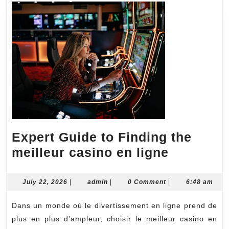
Expert Guide to Finding the
Expert
meilleur casino en ligne
Guide
to
July
admin
July 22, 2026
|
admin
|
0 Comment
|
6:48 am
22,
Finding
2026
Dans un monde où le divertissement en ligne prend de
the
plus en plus d’ampleur, choisir le meilleur casino en
meilleur