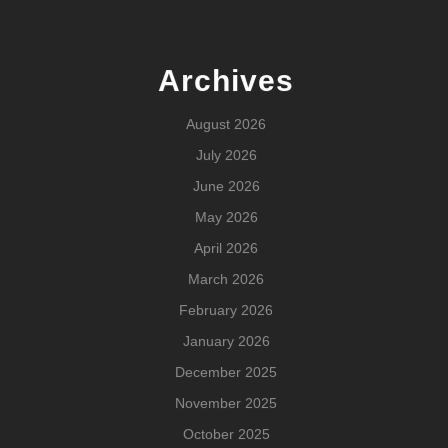
Archives
August 2026
July 2026
June 2026
May 2026
April 2026
March 2026
February 2026
January 2026
December 2025
November 2025
October 2025