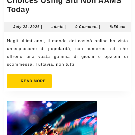
Choices Using Siti Non AAMS
Compare
Today
Popular
Casino
July
admin
July 23, 2026
|
admin
|
0 Comment
|
8:59 am
23,
Choices
2026
Negli ultimi anni, il mondo dei casinò online ha visto
Using
un’esplosione di popolarità, con numerosi siti che
Siti
offrono una vasta gamma di giochi e opzioni di
Non
scommessa. Tuttavia, non tutti
AAMS
Today
READ
READ MORE
MORE