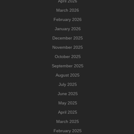
April 2026
March 2026
February 2026
January 2026
December 2025
November 2025
October 2025
September 2025
August 2025
July 2025
June 2025
May 2025
April 2025
March 2025
February 2025