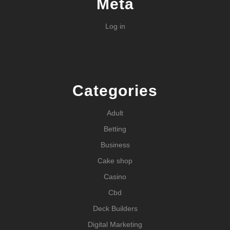
Meta
Log in
Categories
Adult
Betting
Business
Cake shop
Casino
Cbd
Deck Builders
Digital Marketing