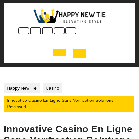
Skip
to
content
Skip
to
content
Open
Button
Happy New Tie
Casino
Innovative Casino En Ligne Sans Verification Solutions
Reviewed
Innovative Casino En Ligne