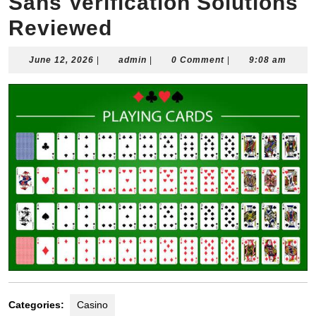
Sans Verification Solutions
Reviewed
June
admin
June 12, 2026
|
admin
|
0 Comment
|
9:08 am
12,
2026
Categories:
Casino