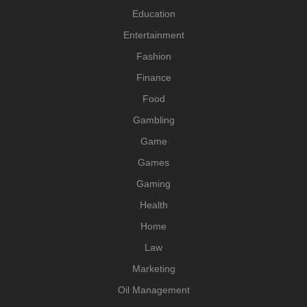
Education
Entertainment
Fashion
Finance
Food
Gambling
Game
Games
Gaming
Health
Home
Law
Marketing
Oil Management