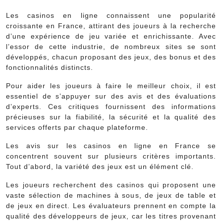
Les casinos en ligne connaissent une popularité
croissante en France, attirant des joueurs à la recherche
d’une expérience de jeu variée et enrichissante. Avec
l’essor de cette industrie, de nombreux sites se sont
développés, chacun proposant des jeux, des bonus et des
fonctionnalités distincts.
Pour aider les joueurs à faire le meilleur choix, il est
essentiel de s’appuyer sur des avis et des évaluations
d’experts. Ces critiques fournissent des informations
précieuses sur la fiabilité, la sécurité et la qualité des
services offerts par chaque plateforme.
Les avis sur les casinos en ligne en France se
concentrent souvent sur plusieurs critères importants.
Tout d’abord, la variété des jeux est un élément clé.
Les joueurs recherchent des casinos qui proposent une
vaste sélection de machines à sous, de jeux de table et
de jeux en direct. Les évaluateurs prennent en compte la
qualité des développeurs de jeux, car les titres provenant