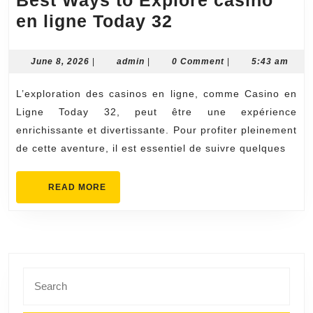
Best
en ligne Today 32
Ways
to
June
admin
June 8, 2026
|
admin
|
0 Comment
|
5:43 am
8,
Explore
2026
L’exploration des casinos en ligne, comme Casino en
casino
Ligne Today 32, peut être une expérience
en
enrichissante et divertissante. Pour profiter pleinement
ligne
de cette aventure, il est essentiel de suivre quelques
Today
32
READ
READ MORE
MORE
Search
for: