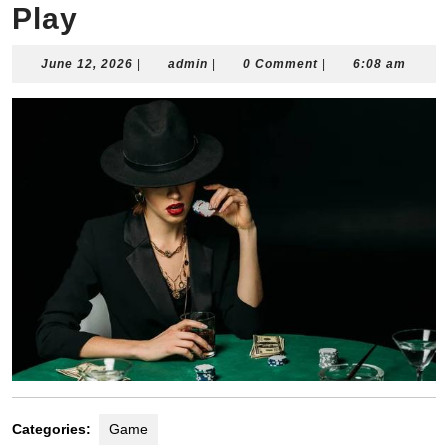
Play
June
admin
June 12, 2026
|
admin
|
0 Comment
|
6:08 am
12,
2026
Categories:
Game