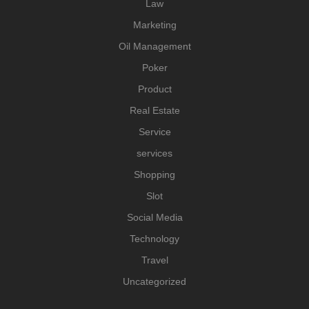
Law
Marketing
Oil Management
Poker
Product
Real Estate
Service
services
Shopping
Slot
Social Media
Technology
Travel
Uncategorized