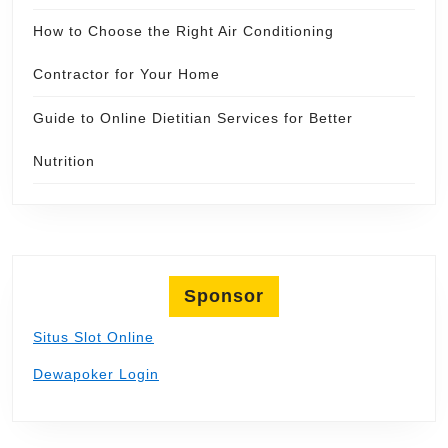
How to Choose the Right Air Conditioning
Contractor for Your Home
Guide to Online Dietitian Services for Better
Nutrition
Sponsor
Situs Slot Online
Dewapoker Login