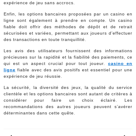
expérience de jeu sans accrocs.
Enfin, les options bancaires proposées par un casino en
ligne sont également à prendre en compte. Un casino
fiable doit offrir des méthodes de dépôt et de retrait
sécurisées et variées, permettant aux joueurs d’effectuer
des transactions en toute tranquillité.
Les avis des utilisateurs fournissent des informations
précieuses sur la rapidité et la fiabilité des paiements, ce
qui est un aspect crucial pour tout joueur.
casino en
ligne
fiable avec des avis positifs est essentiel pour une
expérience de jeu réussie.
La sécurité, la diversité des jeux, la qualité du service
clientèle et les options bancaires sont autant de critères à
considérer pour faire un choix éclairé. Les
recommandations des autres joueurs peuvent s’avérer
déterminantes dans cette quête.
Post
navigation