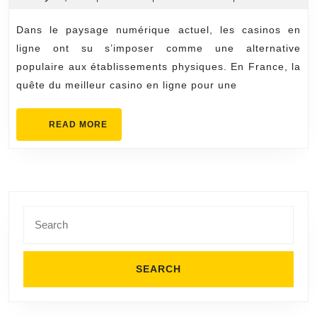
23,
Ligne
2026
Dans le paysage numérique actuel, les casinos en
France
ligne ont su s’imposer comme une alternative
Pour
populaire aux établissements physiques. En France, la
Une
quête du meilleur casino en ligne pour une
Expérience
Sans
READ
READ MORE
MORE
Compromis
Search
for: