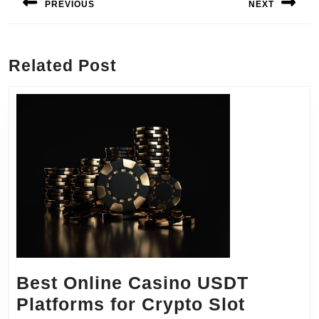
PREVIOUS
NEXT
Previous
Next
post:
post:
Related Post
Best Online Casino USDT
Platforms for Crypto Slot