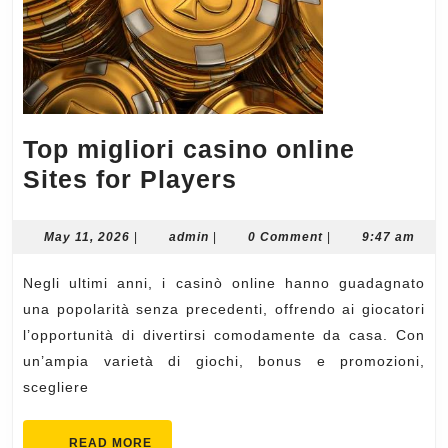
Top migliori casino online
Top
Sites for Players
migliori
casino
May
admin
May 11, 2026
|
admin
|
0 Comment
|
9:47 am
11,
online
2026
Negli ultimi anni, i casinò online hanno guadagnato
Sites
una popolarità senza precedenti, offrendo ai giocatori
for
l’opportunità di divertirsi comodamente da casa. Con
Players
un’ampia varietà di giochi, bonus e promozioni,
scegliere
READ
READ MORE