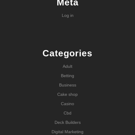
Meta
Log in
Categories
Adult
Betting
Business
Cake shop
Casino
Cbd
Deck Builders
Digital Marketing