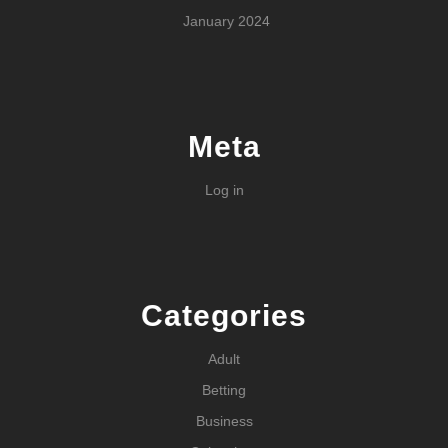
January 2024
Meta
Log in
Categories
Adult
Betting
Business