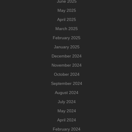
June 2025
May 2025
April 2025
March 2025
February 2025
January 2025
December 2024
November 2024
October 2024
September 2024
August 2024
July 2024
May 2024
April 2024
February 2024