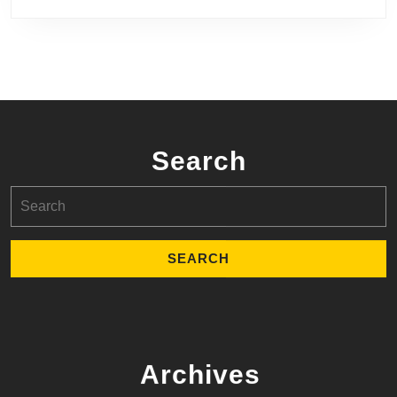
Search
Search
for:
Archives