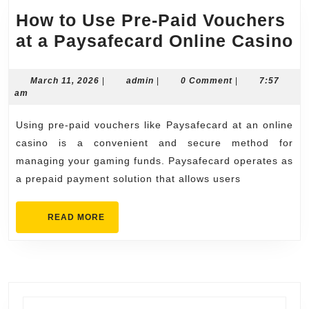
How to Use Pre-Paid Vouchers
H
at a Paysafecard Online Casino
t
U
March
admin
March 11, 2026
|
admin
|
0 Comment
|
7:57
11,
am
P
2026
P
Using pre-paid vouchers like Paysafecard at an online
V
casino is a convenient and secure method for
at
managing your gaming funds. Paysafecard operates as
a prepaid payment solution that allows users
a
P
READ
READ MORE
O
MORE
C
Search