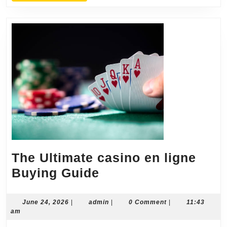
The Ultimate casino en ligne
The
Buying Guide
Ultimate
casino
June
admin
June 24, 2026
|
admin
|
0 Comment
|
11:43
24,
am
en
2026