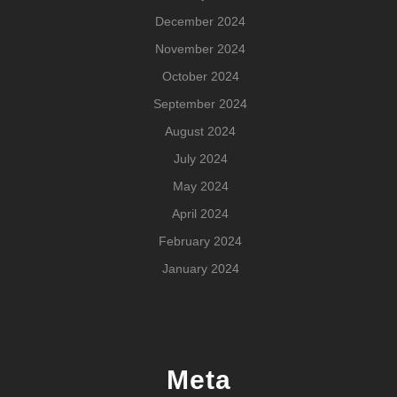
December 2024
November 2024
October 2024
September 2024
August 2024
July 2024
May 2024
April 2024
February 2024
January 2024
Meta