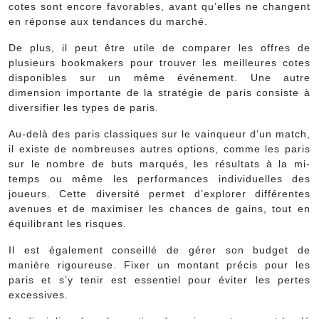
cotes sont encore favorables, avant qu’elles ne changent
en réponse aux tendances du marché.
De plus, il peut être utile de comparer les offres de
plusieurs bookmakers pour trouver les meilleures cotes
disponibles sur un même événement. Une autre
dimension importante de la stratégie de paris consiste à
diversifier les types de paris.
Au-delà des paris classiques sur le vainqueur d’un match,
il existe de nombreuses autres options, comme les paris
sur le nombre de buts marqués, les résultats à la mi-
temps ou même les performances individuelles des
joueurs. Cette diversité permet d’explorer différentes
avenues et de maximiser les chances de gains, tout en
équilibrant les risques.
Il est également conseillé de gérer son budget de
manière rigoureuse. Fixer un montant précis pour les
paris et s’y tenir est essentiel pour éviter les pertes
excessives.