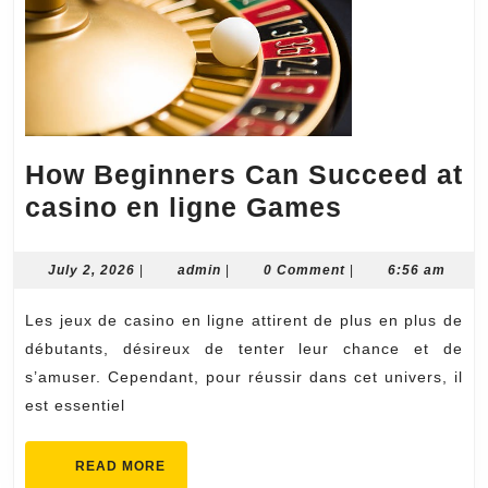
How Beginners Can Succeed at
How
casino en ligne Games
Beginners
Can
July
admin
July 2, 2026
|
admin
|
0 Comment
|
6:56 am
2,
Succeed
2026
Les jeux de casino en ligne attirent de plus en plus de
at
débutants, désireux de tenter leur chance et de
casino
s’amuser. Cependant, pour réussir dans cet univers, il
en
est essentiel
ligne
Games
READ
READ MORE
MORE