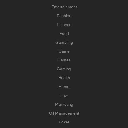
Entertainment
Fashion
Finance
Food
Gambling
Game
Games
Gaming
Health
Home
Law
Marketing
Oil Management
Poker