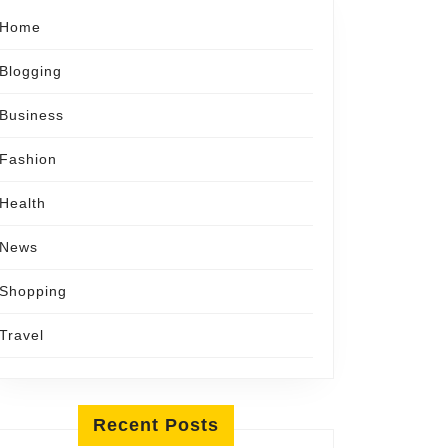
Home
Blogging
Business
Fashion
Health
News
Shopping
Travel
Recent Posts