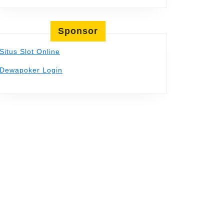
Sponsor
Situs Slot Online
Dewapoker Login