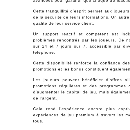
avancées pour garantir que chaque transactio
Cette tranquillité d’esprit permet aux joueur
de la sécurité de leurs informations. Un autre
qualité de leur service client.
Un support réactif et compétent est ind
problèmes rencontrés par les joueurs. De 
sur 24 et 7 jours sur 7, accessible par div
téléphone.
Cette disponibilité renforce la confiance de
promotions et les bonus constituent également
Les joueurs peuvent bénéficier d’offres a
promotions régulières et des programmes de
d’augmenter le capital de jeu, mais égaleme
de l’argent.
Cela rend l’expérience encore plus capti
expériences de jeu premium à travers les me
tous.