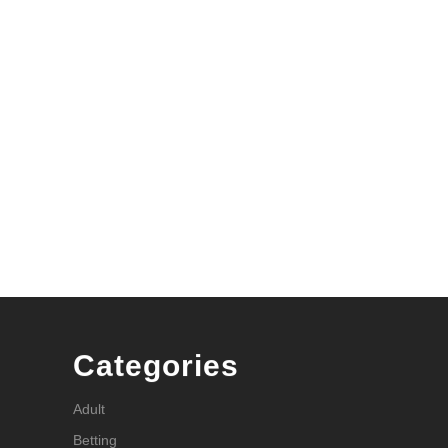
Categories
Adult
Betting