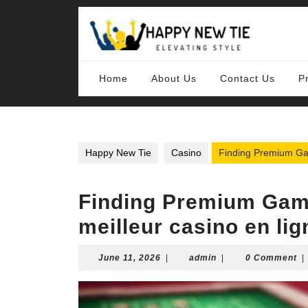
Skip
to
content
Skip
to
content
Home
About Us
Contact Us
P
Happy New Tie
Casino
Finding Premium Gam
Finding Premium Gam
meilleur casino en lig
June
admin
June 11, 2026
|
admin
|
0 Comment
|
11,
2026