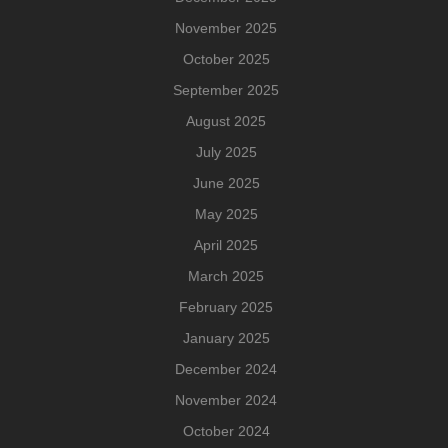
November 2025
October 2025
September 2025
August 2025
July 2025
June 2025
May 2025
April 2025
March 2025
February 2025
January 2025
December 2024
November 2024
October 2024