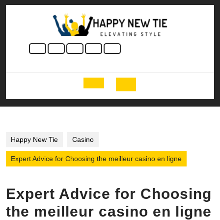
Skip
to
content
Skip
to
content
Open
Button
Happy New Tie
Casino
Expert Advice for Choosing the meilleur casino en ligne
Expert Advice for Choosing
the meilleur casino en ligne