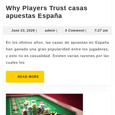
Why Players Trust casas
Why
apuestas España
Players
Trust
June
admin
June 23, 2026
|
admin
|
0 Comment
|
7:27 am
23,
casas
2026
En los últimos años, las casas de apuestas en España
apuestas
han ganado una gran popularidad entre los jugadores,
España
y esto no es casualidad. Existen varias razones por las
cuales los
READ
READ MORE
MORE