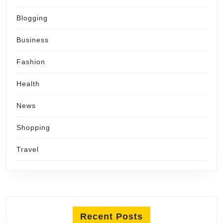
Blogging
Business
Fashion
Health
News
Shopping
Travel
Recent Posts