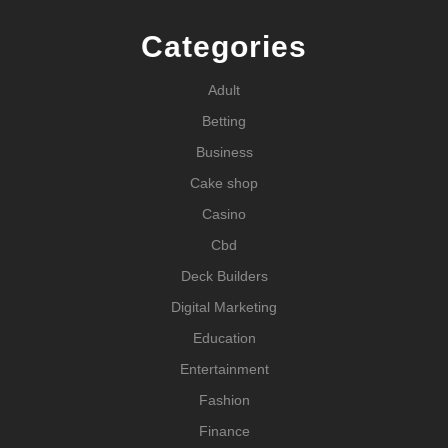
Categories
Adult
Betting
Business
Cake shop
Casino
Cbd
Deck Builders
Digital Marketing
Education
Entertainment
Fashion
Finance