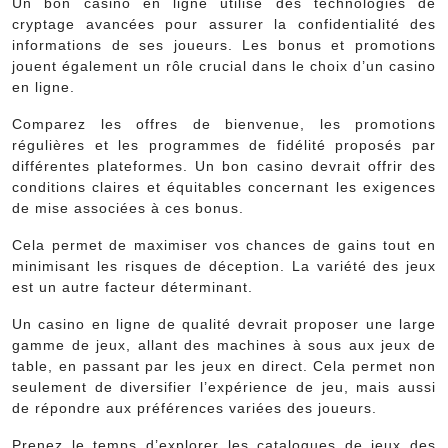
Un bon casino en ligne utilise des technologies de
cryptage avancées pour assurer la confidentialité des
informations de ses joueurs. Les bonus et promotions
jouent également un rôle crucial dans le choix d’un casino
en ligne.
Comparez les offres de bienvenue, les promotions
régulières et les programmes de fidélité proposés par
différentes plateformes. Un bon casino devrait offrir des
conditions claires et équitables concernant les exigences
de mise associées à ces bonus.
Cela permet de maximiser vos chances de gains tout en
minimisant les risques de déception. La variété des jeux
est un autre facteur déterminant.
Un casino en ligne de qualité devrait proposer une large
gamme de jeux, allant des machines à sous aux jeux de
table, en passant par les jeux en direct. Cela permet non
seulement de diversifier l’expérience de jeu, mais aussi
de répondre aux préférences variées des joueurs.
Prenez le temps d’explorer les catalogues de jeux des