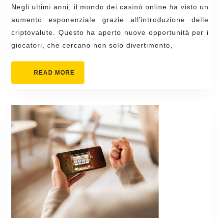
2026
Negli ultimi anni, il mondo dei casinò online ha visto un
cry
aumento esponenziale grazie all’introduzione delle
cas
criptovalute. Questo ha aperto nuove opportunità per i
Su
giocatori, che cercano non solo divertimento,
Onl
READ
READ MORE
MORE