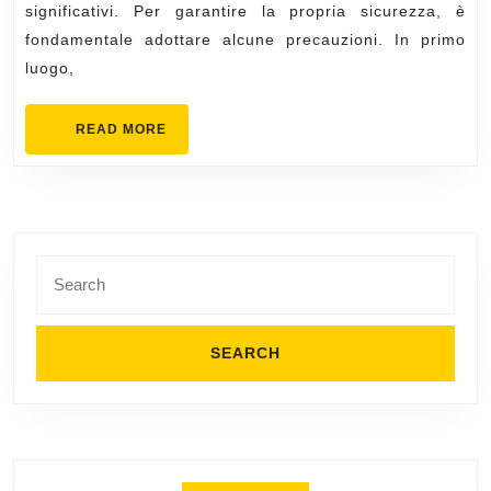
online
significativi. Per garantire la propria sicurezza, è
non
fondamentale adottare alcune precauzioni. In primo
aams
luogo,
Users
READ
READ MORE
MORE
Search
for: