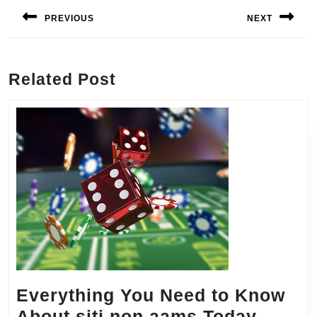
navigation
PREVIOUS
NEXT
Previous
Next
post:
post:
Related Post
Everything You Need to Know
Everyt
About siti non aams Today