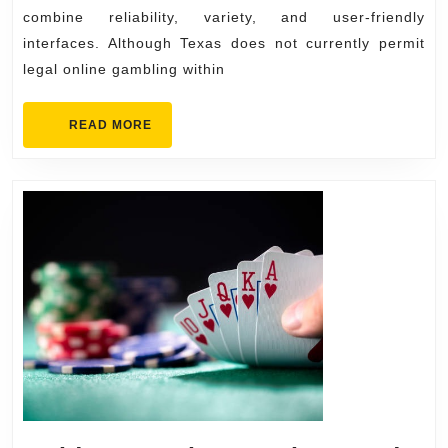
Gamblers
combine reliability, variety, and user-friendly
interfaces. Although Texas does not currently permit
legal online gambling within
READ
READ MORE
MORE