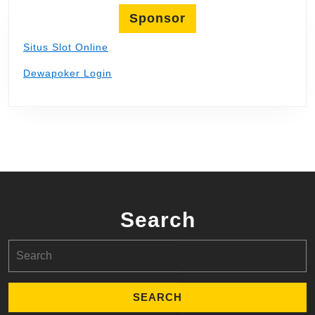
Sponsor
Situs Slot Online
Dewapoker Login
Search
Search
for: