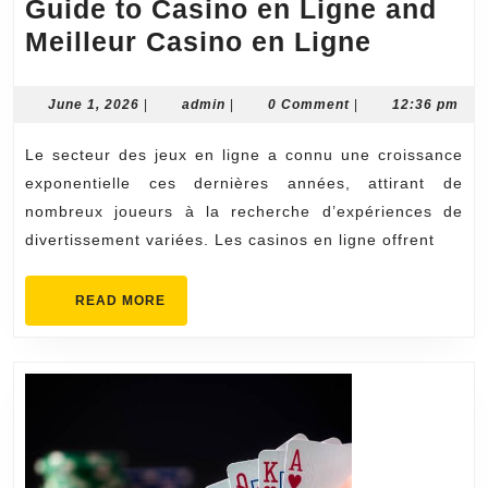
Guide to Casino en Ligne and
Guide
Meilleur Casino en Ligne
to
Casino
June
admin
June 1, 2026
|
admin
|
0 Comment
|
12:36 pm
1,
en
2026
Le secteur des jeux en ligne a connu une croissance
Ligne
exponentielle ces dernières années, attirant de
and
nombreux joueurs à la recherche d’expériences de
Meilleur
divertissement variées. Les casinos en ligne offrent
Casino
en
READ
READ MORE
MORE
Ligne