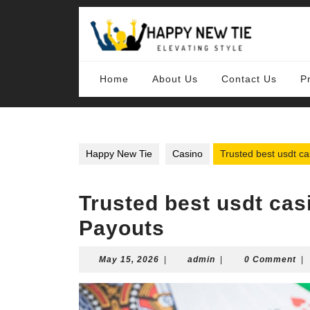
Skip
to
content
Skip
to
content
Home
About Us
Contact Us
P
Happy New Tie
Casino
Trusted best usdt ca
Trusted best usdt casi
Payouts
May
admin
May 15, 2026
|
admin
|
0 Comment
|
15,
2026