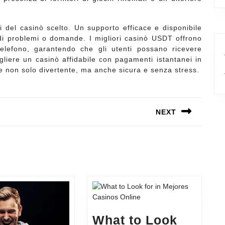
nti del casinò scelto. Un supporto efficace e disponibile
di problemi o domande. I migliori casinò USDT offrono
telefono, garantendo che gli utenti possano ricevere
iere un casinò affidabile con pagamenti istantanei in
e non solo divertente, ma anche sicura e senza stress.
NEXT
Next
post:
What to Look