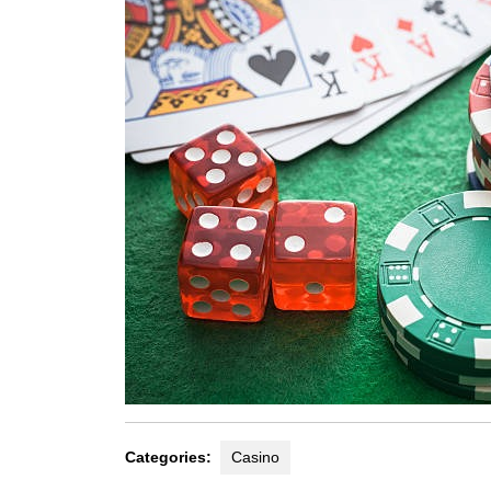
Categories:
Casino