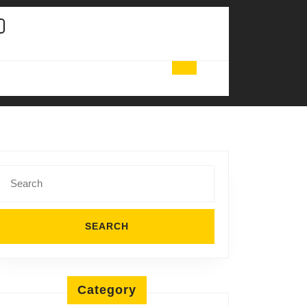
Search
for:
Category