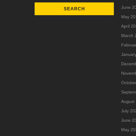
June 2
May 20
April 2
March 
Februa
Januar
Decemb
Novemb
Octobe
Septem
August
July 20
June 2
May 20