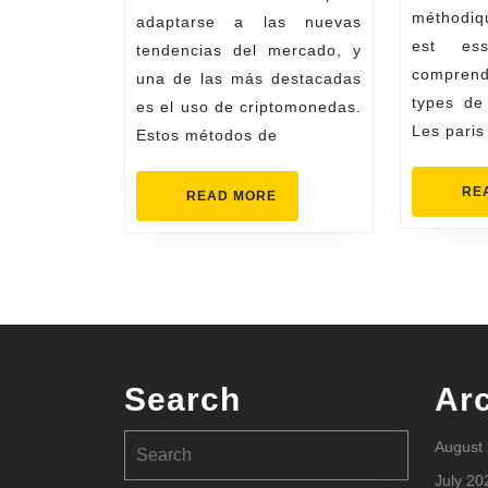
méthodiqu
adaptarse a las nuevas
est ess
tendencias del mercado, y
comprend
una de las más destacadas
types de 
es el uso de criptomonedas.
Les paris
Estos métodos de
RE
READ
READ MORE
MORE
Search
Ar
Search
August
for:
July 20