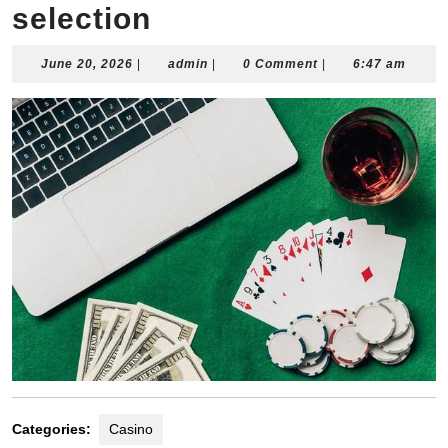
selection
June
admin
June 20, 2026
|
admin
|
0 Comment
|
6:47 am
20,
2026
Categories:
Casino