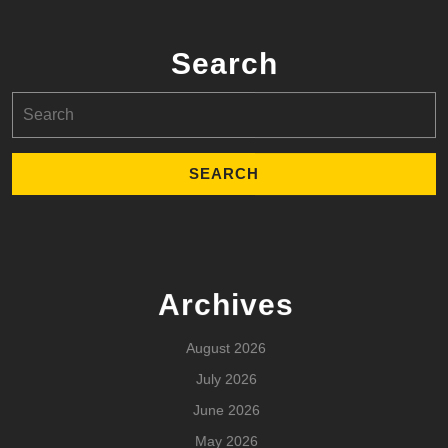
Search
Search
for:
Archives
August 2026
July 2026
June 2026
May 2026