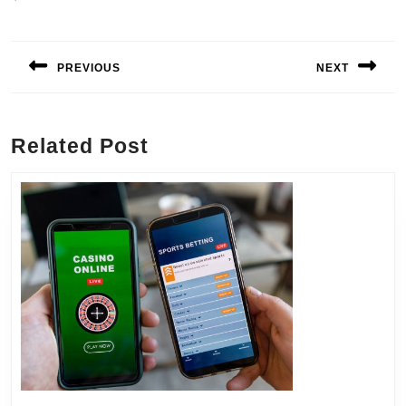
Post
navigation
PREVIOUS
NEXT
Previous
Next
post:
post:
Related Post