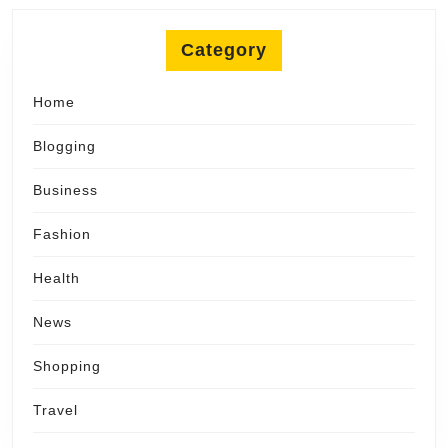
Category
Home
Blogging
Business
Fashion
Health
News
Shopping
Travel