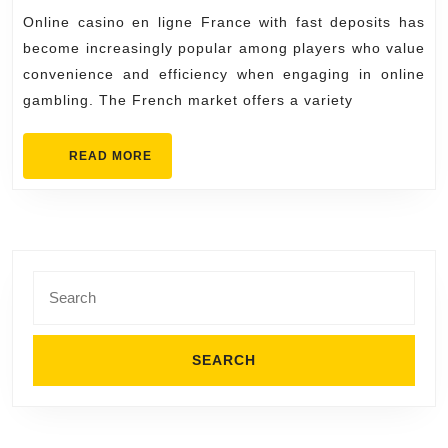
France
Online casino en ligne France with fast deposits has
with
become increasingly popular among players who value
Fast
convenience and efficiency when engaging in online
gambling. The French market offers a variety
Deposits
READ
READ MORE
MORE
Search
for: