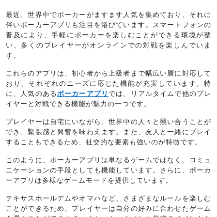
最近、世界中でポーカーがますます人気を集めており、それに
伴いポーカーアプリも注目を浴びています。スマートフォンの
普及により、手軽にポーカーを楽しむことができる環境が整
い、多くのプレイヤーがオンラインでの対戦を楽しんでいま
す。
これらのアプリは、初心者から上級者まで幅広い層に対応して
おり、それぞれのニーズに応じた機能が充実しています。特
に、人気のある
ポーカーアプリ
では、リアルタイムで他のプレ
イヤーと対戦できる機能が魅力の一つです。
プレイヤーは自宅にいながら、世界中の人々と競い合うことが
でき、緊張感と興奮を味わえます。また、友人と一緒にプレイ
することもできるため、社交的な要素も強いのが特徴です。
このように、ポーカーアプリは単なるゲームではなく、コミュ
ニケーションの手段としても機能しています。さらに、ポーカ
ーアプリは多様なゲームモードを提供しています。
テキサスホールデムやオマハなど、さまざまなルールを楽しむ
ことができるため、プレイヤーは自分の好みに合わせたゲーム