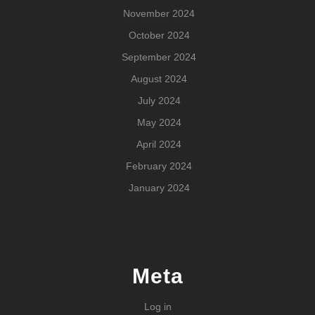
November 2024
October 2024
September 2024
August 2024
July 2024
May 2024
April 2024
February 2024
January 2024
Meta
Log in