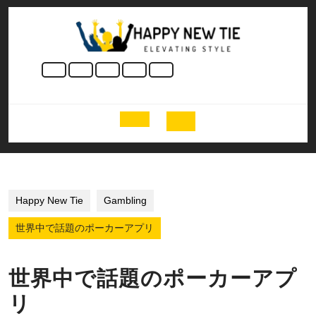
Skip
to
content
Skip
to
content
Open
Button
Happy New Tie
Gambling
世界中で話題のポーカーアプリ
世界中で話題のポーカーアプ
リ