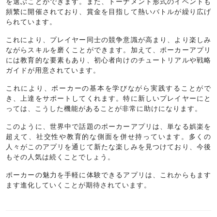
を選ぶことができます。また、トーナメント形式のイベントも
頻繁に開催されており、賞金を目指して熱いバトルが繰り広げ
られています。
これにより、プレイヤー同士の競争意識が高まり、より楽しみ
ながらスキルを磨くことができます。加えて、ポーカーアプリ
には教育的な要素もあり、初心者向けのチュートリアルや戦略
ガイドが用意されています。
これにより、ポーカーの基本を学びながら実践することがで
き、上達をサポートしてくれます。特に新しいプレイヤーにと
っては、こうした機能があることが非常に助けになります。
このように、世界中で話題のポーカーアプリは、単なる娯楽を
超えて、社交性や教育的な側面を併せ持っています。多くの
人々がこのアプリを通じて新たな楽しみを見つけており、今後
もその人気は続くことでしょう。
ポーカーの魅力を手軽に体験できるアプリは、これからもます
ます進化していくことが期待されています。
Post