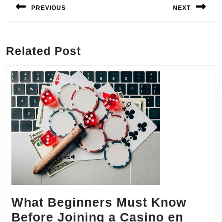
navigation
PREVIOUS
NEXT
Previous
Next
post:
post:
Related Post
What Beginners Must Know
Before Joining a Casino en