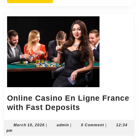
MORE
Online Casino En Ligne France
Online
with Fast Deposits
Casino
En
March
admin
March 10, 2026
|
admin
|
0 Comment
|
12:34
10,
pm
Ligne
2026