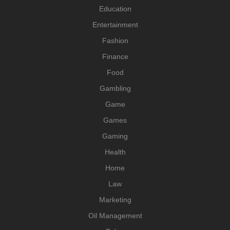
Education
Entertainment
Fashion
Finance
Food
Gambling
Game
Games
Gaming
Health
Home
Law
Marketing
Oil Management