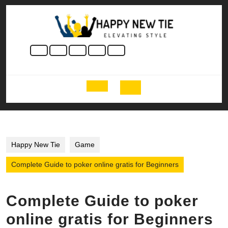
Skip
to
content
Skip
to
content
Open
Button
Happy New Tie
Game
Complete Guide to poker online gratis for Beginners
Complete Guide to poker
online gratis for Beginners