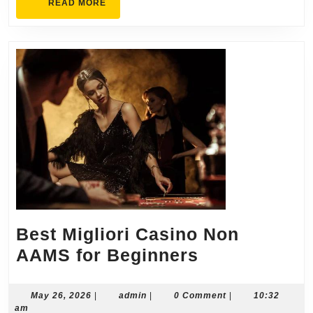
READ
READ MORE
MORE
Best Migliori Casino Non
Best
AAMS for Beginners
Migliori
Casino
May
admin
May 26, 2026
|
admin
|
0 Comment
|
10:32
26,
am