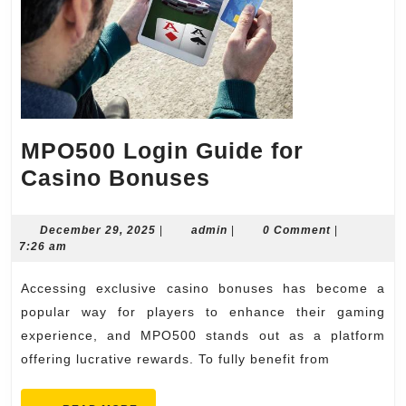
MPO500 Login Guide for
MPO500
Casino Bonuses
Login
Guide
December
admin
December 29, 2025
|
admin
|
0 Comment
|
29,
7:26 am
for
2025
Casino
Accessing exclusive casino bonuses has become a
Bonuses
popular way for players to enhance their gaming
experience, and MPO500 stands out as a platform
offering lucrative rewards. To fully benefit from