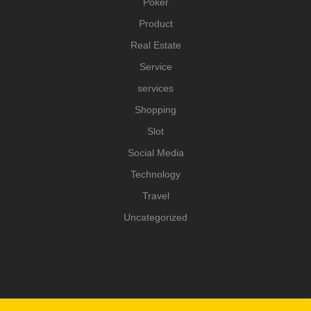
Poker
Product
Real Estate
Service
services
Shopping
Slot
Social Media
Technology
Travel
Uncategorized