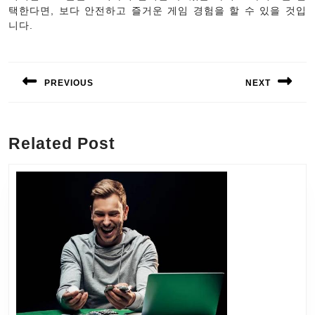
택한다면, 보다 안전하고 즐거운 게임 경험을 할 수 있을 것입
니다.
Post
navigation
PREVIOUS
NEXT
Previous
Next
post:
post:
Related Post