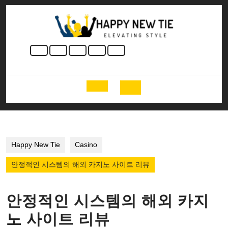
Skip
to
content
Skip
to
content
Open
Button
Happy New Tie
Casino
안정적인 시스템의 해외 카지노 사이트 리뷰
안정적인 시스템의 해외 카지
노 사이트 리뷰