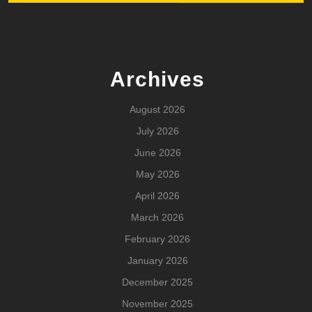
Archives
August 2026
July 2026
June 2026
May 2026
April 2026
March 2026
February 2026
January 2026
December 2025
November 2025