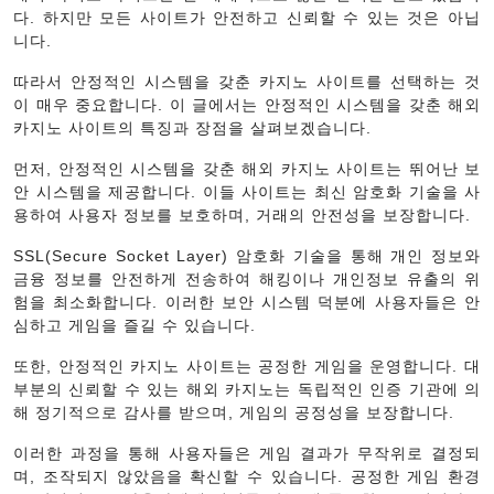
다. 하지만 모든 사이트가 안전하고 신뢰할 수 있는 것은 아닙
니다.
따라서 안정적인 시스템을 갖춘 카지노 사이트를 선택하는 것
이 매우 중요합니다. 이 글에서는 안정적인 시스템을 갖춘 해외
카지노 사이트의 특징과 장점을 살펴보겠습니다.
먼저, 안정적인 시스템을 갖춘 해외 카지노 사이트는 뛰어난 보
안 시스템을 제공합니다. 이들 사이트는 최신 암호화 기술을 사
용하여 사용자 정보를 보호하며, 거래의 안전성을 보장합니다.
SSL(Secure Socket Layer) 암호화 기술을 통해 개인 정보와
금융 정보를 안전하게 전송하여 해킹이나 개인정보 유출의 위
험을 최소화합니다. 이러한 보안 시스템 덕분에 사용자들은 안
심하고 게임을 즐길 수 있습니다.
또한, 안정적인 카지노 사이트는 공정한 게임을 운영합니다. 대
부분의 신뢰할 수 있는 해외 카지노는 독립적인 인증 기관에 의
해 정기적으로 감사를 받으며, 게임의 공정성을 보장합니다.
이러한 과정을 통해 사용자들은 게임 결과가 무작위로 결정되
며, 조작되지 않았음을 확신할 수 있습니다. 공정한 게임 환경