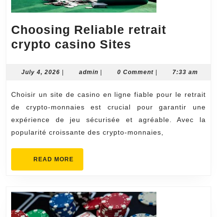
Choosing Reliable retrait
Choosing
crypto casino Sites
Reliable
retrait
July
admin
July 4, 2026
|
admin
|
0 Comment
|
7:33 am
4,
crypto
2026
Choisir un site de casino en ligne fiable pour le retrait
casino
de crypto-monnaies est crucial pour garantir une
Sites
expérience de jeu sécurisée et agréable. Avec la
popularité croissante des crypto-monnaies,
READ
READ MORE
MORE