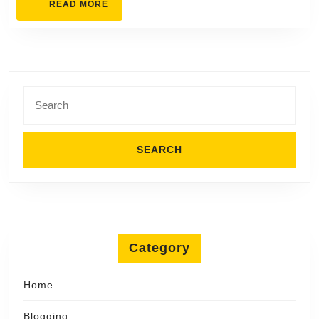
READ
READ MORE
MORE
Search
for:
Category
Home
Blogging