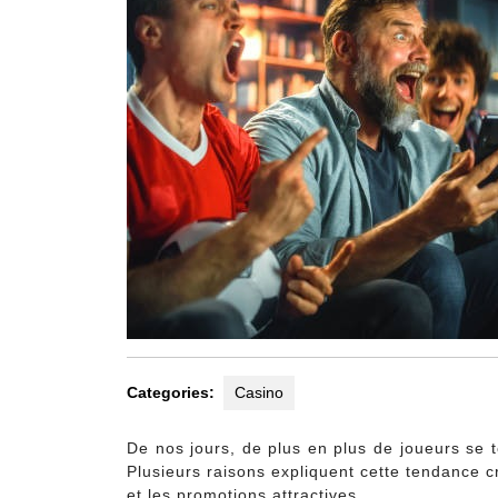
Categories:
Casino
De nos jours, de plus en plus de joueurs se 
Plusieurs raisons expliquent cette tendance 
et les promotions attractives.