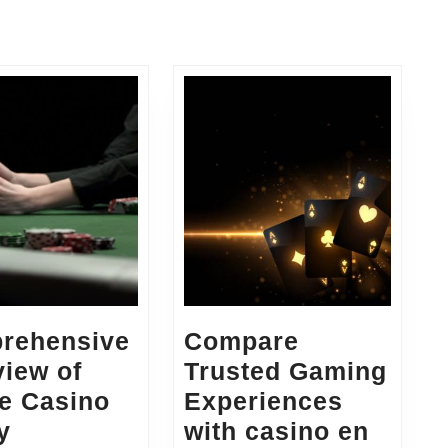
rehensive
Compare
iew of
Trusted Gaming
e Casino
Experiences
Comprehensive
y
with casino en