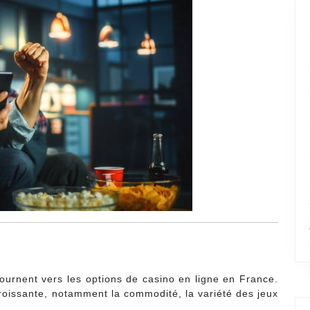
tournent vers les options de casino en ligne en France.
croissante, notamment la commodité, la variété des jeux