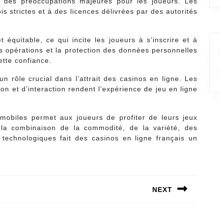
t des préoccupations majeures pour les joueurs. Les
is strictes et à des licences délivrées par des autorités
 équitable, ce qui incite les joueurs à s’inscrire et à
s opérations et la protection des données personnelles
ette confiance.
un rôle crucial dans l’attrait des casinos en ligne. Les
n et d’interaction rendent l’expérience de jeu en ligne
 mobiles permet aux joueurs de profiter de leurs jeux
 la combinaison de la commodité, de la variété, des
technologiques fait des casinos en ligne français un
NEXT
Next
post: