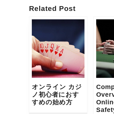
Related Post
オンライン カジ
Comp
ノ初心者におす
Overv
オ
すめの始め方
Onlin
ン
Safet