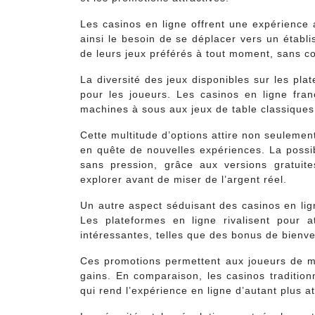
Les casinos en ligne offrent une expérience 
ainsi le besoin de se déplacer vers un établ
de leurs jeux préférés à tout moment, sans c
La diversité des jeux disponibles sur les pl
pour les joueurs. Les casinos en ligne fra
machines à sous aux jeux de table classiques 
Cette multitude d’options attire non seuleme
en quête de nouvelles expériences. La possib
sans pression, grâce aux versions gratuite
explorer avant de miser de l’argent réel.
Un autre aspect séduisant des casinos en lig
Les plateformes en ligne rivalisent pour 
intéressantes, telles que des bonus de bienve
Ces promotions permettent aux joueurs de ma
gains. En comparaison, les casinos traditionn
qui rend l’expérience en ligne d’autant plus a