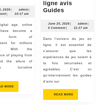
Overview
ligne avis
of
Compare
Guides
March
admin
3, 2026
|
admin
|
3,
ment
|
10:17 am
Online
Trusted
2026
Casino
Gaming
June
admin
June 25, 2026
|
admin
|
25,
0 Comment
|
11:17 am
Safety
Experiences
 have become a
2026
with
ar form of
Dans l’univers du jeu en
nment for millions
casino
ligne, il est essentiel de
ide. With the
en
s’assurer que les
ce of playing from
expériences de jeu soient à
ligne
d the allure of
la fois sécurisées et
avis
ally lucrative
agréables. C’est ici
Guides
qu’interviennent les guides
d’avis sur
READ
AD MORE
MORE
READ
READ MORE
MORE