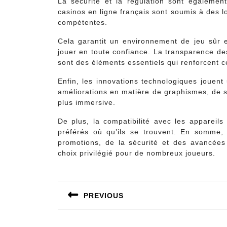
La sécurité et la régulation sont égalemen
casinos en ligne français sont soumis à des lo
compétentes.
Cela garantit un environnement de jeu sûr et
jouer en toute confiance. La transparence de
sont des éléments essentiels qui renforcent c
Enfin, les innovations technologiques jouent 
améliorations en matière de graphismes, de so
plus immersive.
De plus, la compatibilité avec les appareils
préférés où qu’ils se trouvent. En somme,
promotions, de la sécurité et des avancées 
choix privilégié pour de nombreux joueurs.
Post
navigation
PREVIOUS
Previous
post: