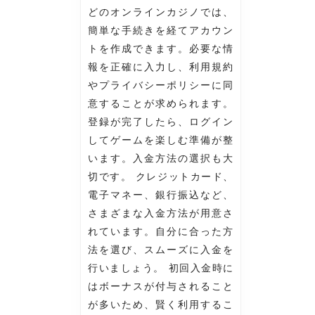
始
どのオンラインカジノでは、
め
簡単な手続きを経てアカウン
方
トを作成できます。必要な情
報を正確に入力し、利用規約
やプライバシーポリシーに同
意することが求められます。
登録が完了したら、ログイン
してゲームを楽しむ準備が整
います。入金方法の選択も大
切です。 クレジットカード、
電子マネー、銀行振込など、
さまざまな入金方法が用意さ
れています。自分に合った方
法を選び、スムーズに入金を
行いましょう。 初回入金時に
はボーナスが付与されること
が多いため、賢く利用するこ