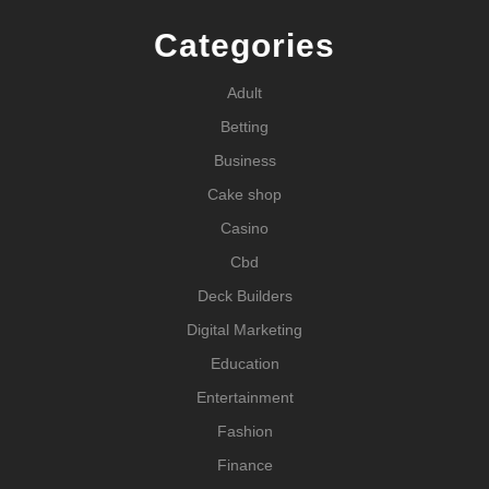
Categories
Adult
Betting
Business
Cake shop
Casino
Cbd
Deck Builders
Digital Marketing
Education
Entertainment
Fashion
Finance