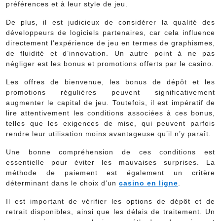
préférences et à leur style de jeu.
De plus, il est judicieux de considérer la qualité des
développeurs de logiciels partenaires, car cela influence
directement l’expérience de jeu en termes de graphismes,
de fluidité et d’innovation. Un autre point à ne pas
négliger est les bonus et promotions offerts par le casino.
Les offres de bienvenue, les bonus de dépôt et les
promotions régulières peuvent significativement
augmenter le capital de jeu. Toutefois, il est impératif de
lire attentivement les conditions associées à ces bonus,
telles que les exigences de mise, qui peuvent parfois
rendre leur utilisation moins avantageuse qu’il n’y paraît.
Une bonne compréhension de ces conditions est
essentielle pour éviter les mauvaises surprises. La
méthode de paiement est également un critère
déterminant dans le choix d’un
casino en ligne
.
Il est important de vérifier les options de dépôt et de
retrait disponibles, ainsi que les délais de traitement. Un