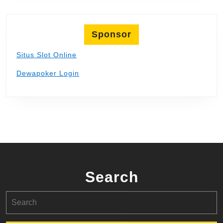
Sponsor
Situs Slot Online
Dewapoker Login
Search
Search
for: