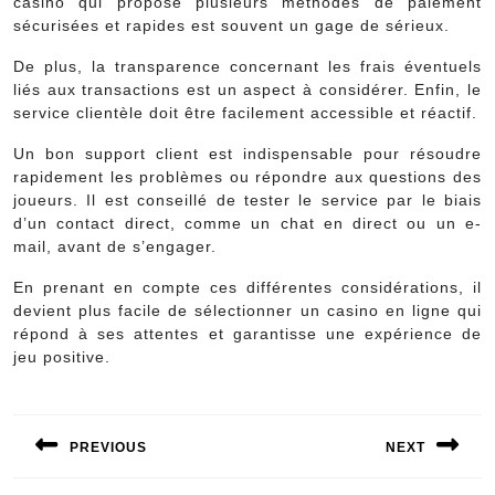
casino qui propose plusieurs méthodes de paiement
sécurisées et rapides est souvent un gage de sérieux.
De plus, la transparence concernant les frais éventuels
liés aux transactions est un aspect à considérer. Enfin, le
service clientèle doit être facilement accessible et réactif.
Un bon support client est indispensable pour résoudre
rapidement les problèmes ou répondre aux questions des
joueurs. Il est conseillé de tester le service par le biais
d’un contact direct, comme un chat en direct ou un e-
mail, avant de s’engager.
En prenant en compte ces différentes considérations, il
devient plus facile de sélectionner un casino en ligne qui
répond à ses attentes et garantisse une expérience de
jeu positive.
Post
navigation
PREVIOUS
NEXT
Previous
Next