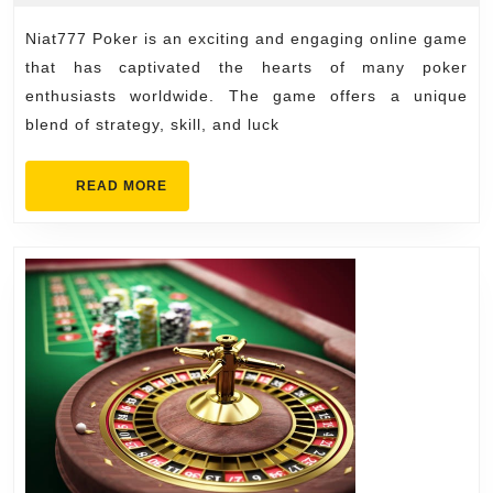
30,
Playing
2025
Niat777 Poker is an exciting and engaging online game
Niat777
that has captivated the hearts of many poker
Poker
enthusiasts worldwide. The game offers a unique
blend of strategy, skill, and luck
READ
READ MORE
MORE