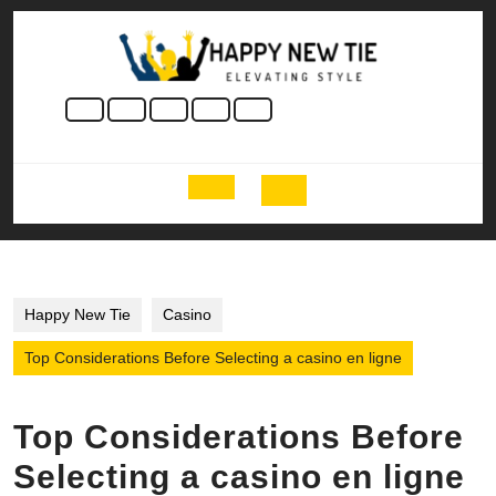
Skip
to
content
Skip
to
content
Open
Button
Happy New Tie
Casino
Top Considerations Before Selecting a casino en ligne
Top Considerations Before
Selecting a casino en ligne