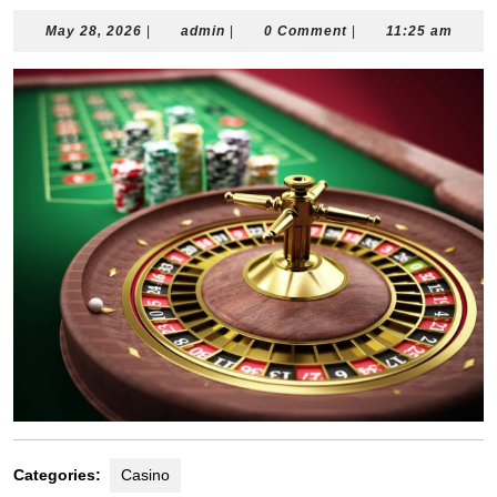
May
admin
May 28, 2026
|
admin
|
0 Comment
|
11:25 am
28,
2026
Categories:
Casino