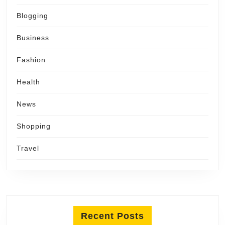
Blogging
Business
Fashion
Health
News
Shopping
Travel
Recent Posts