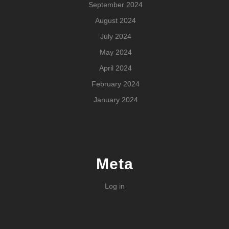
September 2024
August 2024
July 2024
May 2024
April 2024
February 2024
January 2024
Meta
Log in