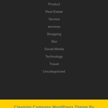
Product
Real Estate
Service
services
Shopping
Slot
Social Media
Technology
Travel
Uncategorized
Cleaning Company WordPress Theme
By