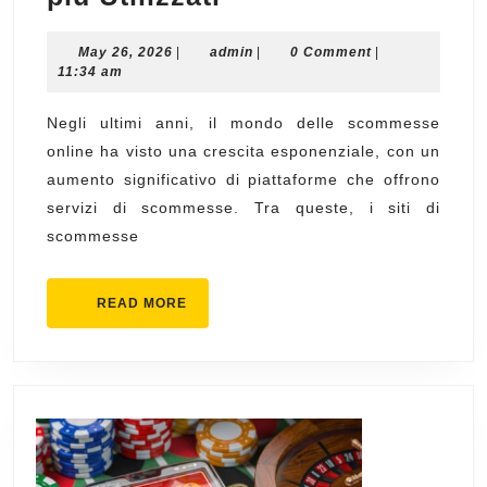
scommesse
May
admin
May 26, 2026
|
admin
non
|
0 Comment
|
26,
11:34 am
aams
2026
più
Negli ultimi anni, il mondo delle scommesse
online ha visto una crescita esponenziale, con un
Utilizzati
aumento significativo di piattaforme che offrono
servizi di scommesse. Tra queste, i siti di
scommesse
READ
READ MORE
MORE