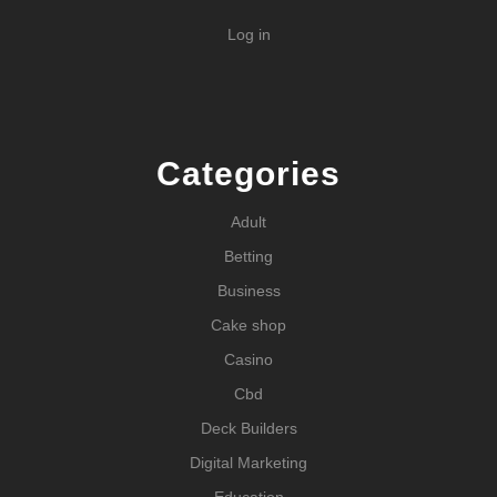
Log in
Categories
Adult
Betting
Business
Cake shop
Casino
Cbd
Deck Builders
Digital Marketing
Education