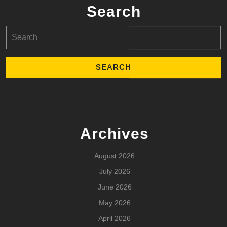
Search
Search
for:
Archives
August 2026
July 2026
June 2026
May 2026
April 2026