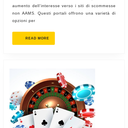
Non-
aumento dell’interesse verso i siti di scommesse
AAMS
non AAMS. Questi portali offrono una varietà di
Betting
opzioni per
Sites
in
READ
READ MORE
2026
MORE