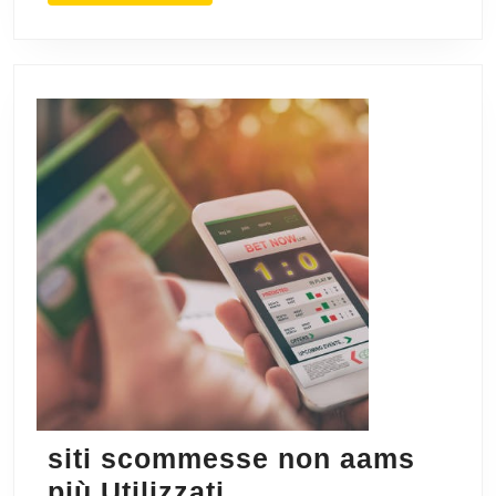
siti scommesse non aams
siti
più Utilizzati