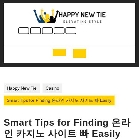
Skip
to
content
Skip
to
content
Open
Button
Happy New Tie
Casino
Smart Tips for Finding 온라인 카지노 사이트 빠 Easily
Smart Tips for Finding 온라
인 카지노 사이트 빠 Easily