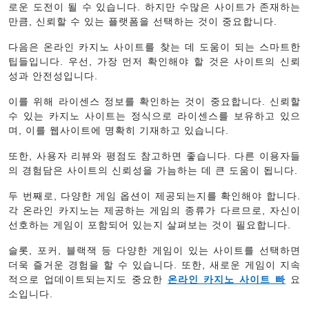
로운 도전이 될 수 있습니다. 하지만 수많은 사이트가 존재하는
만큼, 신뢰할 수 있는 플랫폼을 선택하는 것이 중요합니다.
다음은 온라인 카지노 사이트를 찾는 데 도움이 되는 스마트한
팁들입니다. 우선, 가장 먼저 확인해야 할 것은 사이트의 신뢰
성과 안전성입니다.
이를 위해 라이센스 정보를 확인하는 것이 중요합니다. 신뢰할
수 있는 카지노 사이트는 정식으로 라이센스를 보유하고 있으
며, 이를 웹사이트에 명확히 기재하고 있습니다.
또한, 사용자 리뷰와 평점도 참고하면 좋습니다. 다른 이용자들
의 경험담은 사이트의 신뢰성을 가늠하는 데 큰 도움이 됩니다.
두 번째로, 다양한 게임 옵션이 제공되는지를 확인해야 합니다.
각 온라인 카지노는 제공하는 게임의 종류가 다르므로, 자신이
선호하는 게임이 포함되어 있는지 살펴보는 것이 필요합니다.
슬롯, 포커, 블랙잭 등 다양한 게임이 있는 사이트를 선택하면
더욱 즐거운 경험을 할 수 있습니다. 또한, 새로운 게임이 지속
적으로 업데이트되는지도 중요한
온라인 카지노 사이트 빠
요
소입니다.