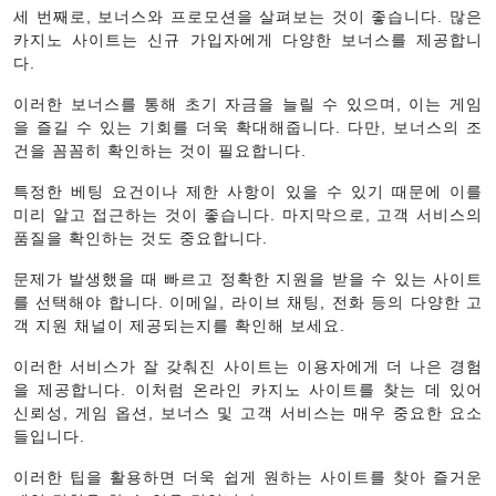
세 번째로, 보너스와 프로모션을 살펴보는 것이 좋습니다. 많은
카지노 사이트는 신규 가입자에게 다양한 보너스를 제공합니
다.
이러한 보너스를 통해 초기 자금을 늘릴 수 있으며, 이는 게임
을 즐길 수 있는 기회를 더욱 확대해줍니다. 다만, 보너스의 조
건을 꼼꼼히 확인하는 것이 필요합니다.
특정한 베팅 요건이나 제한 사항이 있을 수 있기 때문에 이를
미리 알고 접근하는 것이 좋습니다. 마지막으로, 고객 서비스의
품질을 확인하는 것도 중요합니다.
문제가 발생했을 때 빠르고 정확한 지원을 받을 수 있는 사이트
를 선택해야 합니다. 이메일, 라이브 채팅, 전화 등의 다양한 고
객 지원 채널이 제공되는지를 확인해 보세요.
이러한 서비스가 잘 갖춰진 사이트는 이용자에게 더 나은 경험
을 제공합니다. 이처럼 온라인 카지노 사이트를 찾는 데 있어
신뢰성, 게임 옵션, 보너스 및 고객 서비스는 매우 중요한 요소
들입니다.
이러한 팁을 활용하면 더욱 쉽게 원하는 사이트를 찾아 즐거운