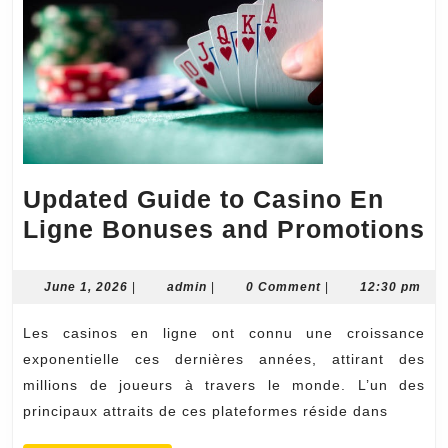
Updated Guide to Casino En
U
Ligne Bonuses and Promotions
G
t
June
admin
June 1, 2026
|
admin
|
0 Comment
|
12:30 pm
1,
C
2026
Les casinos en ligne ont connu une croissance
E
exponentielle ces dernières années, attirant des
L
millions de joueurs à travers le monde. L’un des
B
principaux attraits de ces plateformes réside dans
a