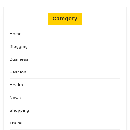
Category
Home
Blogging
Business
Fashion
Health
News
Shopping
Travel