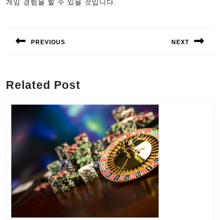
게임 경험을 할 수 있을 것입니다.
Post
navigation
PREVIOUS
NEXT
Previous
Next
post:
post:
Related Post