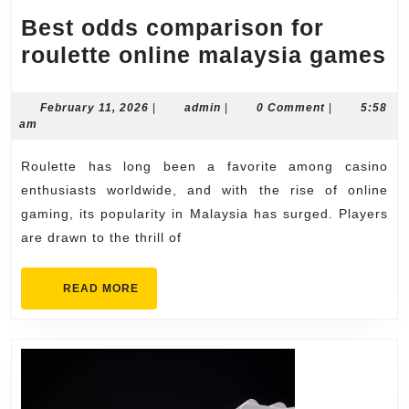
Best odds comparison for
B
roulette online malaysia games
o
c
February
admin
February 11, 2026
|
admin
|
0 Comment
|
5:58
11,
am
fo
2026
ro
Roulette has long been a favorite among casino
o
enthusiasts worldwide, and with the rise of online
m
gaming, its popularity in Malaysia has surged. Players
are drawn to the thrill of
g
READ
READ MORE
MORE