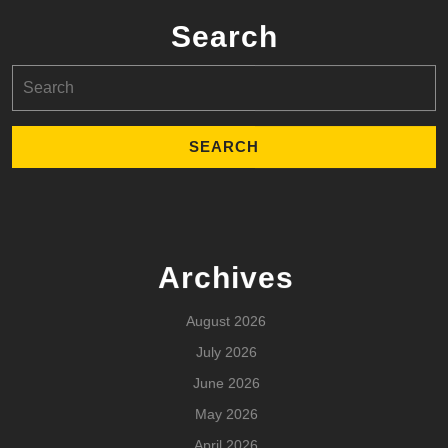
Search
Search
for:
Archives
August 2026
July 2026
June 2026
May 2026
April 2026