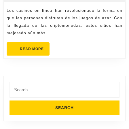
25,
wi
2026
Los casinos en línea han revolucionado la forma en
On
que las personas disfrutan de los juegos de azar. Con
Cr
la llegada de las criptomonedas, estos sitios han
Ca
mejorado aún más
Se
READ
READ MORE
MORE
Search
for: