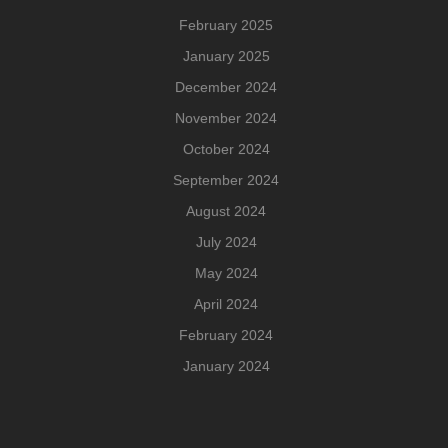
February 2025
January 2025
December 2024
November 2024
October 2024
September 2024
August 2024
July 2024
May 2024
April 2024
February 2024
January 2024