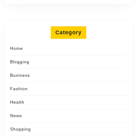
Category
Home
Blogging
Business
Fashion
Health
News
Shopping