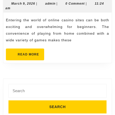
to
March
admin
March 9, 2026
|
admin
|
0 Comment
|
11:24
9,
am
Getting
2026
Started
Entering the world of online casino sites can be both
with
exciting and overwhelming for beginners. The
Online
convenience of playing from home combined with a
wide variety of games makes these
Casino
Sites
READ
READ MORE
MORE
Search
for: