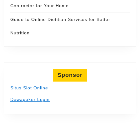
Contractor for Your Home
Guide to Online Dietitian Services for Better
Nutrition
Sponsor
Situs Slot Online
Dewapoker Login