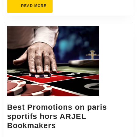
READ
READ MORE
MORE
Best Promotions on paris
sportifs hors ARJEL
Best
Bookmakers
Promotions