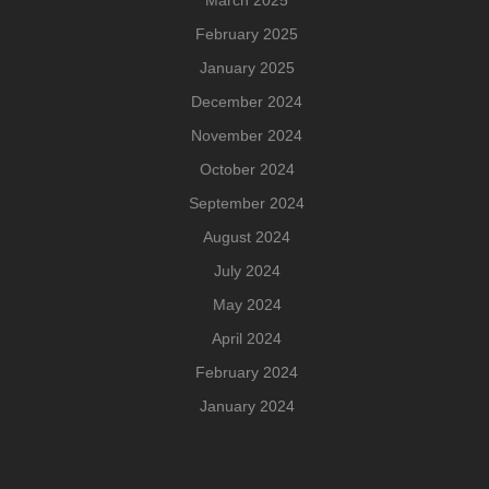
March 2025
February 2025
January 2025
December 2024
November 2024
October 2024
September 2024
August 2024
July 2024
May 2024
April 2024
February 2024
January 2024