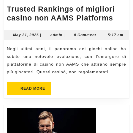
Trusted Rankings of migliori
Trus
casino non AAMS Platforms
Rank
of
May
admin
May 21, 2026
|
admin
|
0 Comment
|
5:17 am
21,
migli
2026
Negli ultimi anni, il panorama dei giochi online ha
casi
subito una notevole evoluzione, con l’emergere di
non
piattaforme di casinò non AAMS che attirano sempre
AAM
più giocatori. Questi casinò, non regolamentati
Plat
READ
READ MORE
MORE