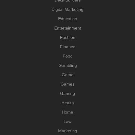
Deck Builders
Digital Marketing
Education
Entertainment
Fashion
Finance
Food
Gambling
Game
Games
Gaming
Health
Home
Law
Marketing