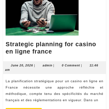
Strategic planning for casino
Strategic
en ligne france
planning
for
June
admin
June 20, 2026
|
admin
|
0 Comment
|
11:46
20,
am
casino
2026
en
La planification stratégique pour un casino en ligne en
ligne
France nécessite une approche réfléchie et
france
méthodique, compte tenu des spécificités du marché
français et des réglementations en vigueur. Dans un