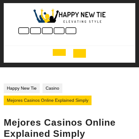
Skip
to
content
Skip
to
content
Open
Button
Happy New Tie
Casino
Mejores Casinos Online Explained Simply
Mejores Casinos Online
Explained Simply