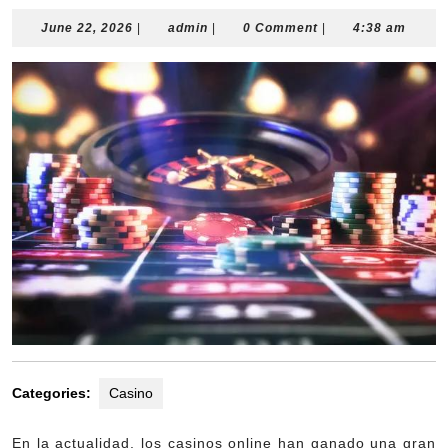
June
admin
June 22, 2026
|
admin
|
0 Comment
|
4:38 am
22,
2026
Categories:
Casino
En la actualidad, los casinos online han ganado una gran