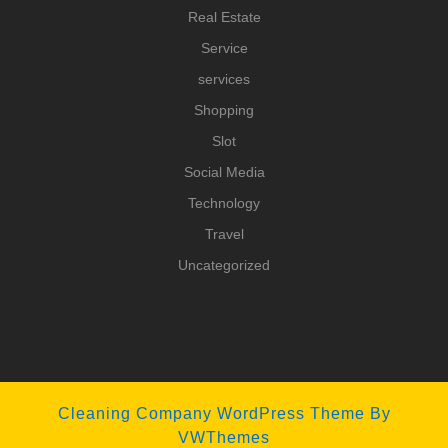
Real Estate
Service
services
Shopping
Slot
Social Media
Technology
Travel
Uncategorized
Cleaning Company WordPress Theme
By
VWThemes