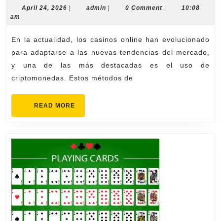
online
April
admin
April 24, 2026
|
admin
|
0 Comment
|
10:08
24,
am
con
2026
criptomonedas
En la actualidad, los casinos online han evolucionado
para adaptarse a las nuevas tendencias del mercado,
y una de las más destacadas es el uso de
criptomonedas. Estos métodos de
READ
READ MORE
MORE