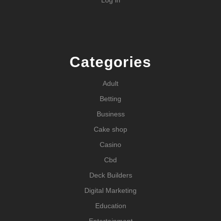
Categories
Adult
Betting
Business
Cake shop
Casino
Cbd
Deck Builders
Digital Marketing
Education
Entertainment