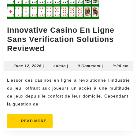
Innovative Casino En Ligne
Sans Verification Solutions
Innovative
Reviewed
Casino
En
June
admin
June 12, 2026
|
admin
|
0 Comment
|
9:08 am
12,
Ligne
2026
L’essor des casinos en ligne a révolutionné l’industrie
Sans
du jeu, offrant aux joueurs un accès à une multitude
Verification
de jeux depuis le confort de leur domicile. Cependant,
Solutions
la question de
Reviewed
READ
READ MORE
MORE