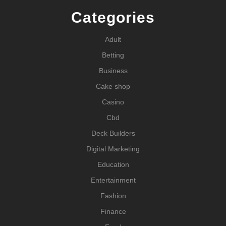
Categories
Adult
Betting
Business
Cake shop
Casino
Cbd
Deck Builders
Digital Marketing
Education
Entertainment
Fashion
Finance