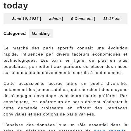
today
June
admin
June 10, 2026
|
admin
|
0 Comment
|
11:17 am
10,
2026
Categories:
Gambling
Le marché des paris sportifs connaît une évolution
rapide, influencée par divers facteurs économiques et
technologiques. Les paris en ligne, de plus en plus
populaires, permettent aux parieurs de placer des mises
sur une multitude d’événements sportifs à tout moment.
Cette accessibilité accrue attire un public diversifié,
notamment les jeunes adultes, qui cherchent des moyens
de s’engager davantage avec leurs sports préférés. Par
conséquent, les opérateurs de paris doivent s’adapter à
cette demande croissante en offrant des interfaces
conviviales et des options de paris variées.
L’analyse des données joue un rôle essentiel dans la