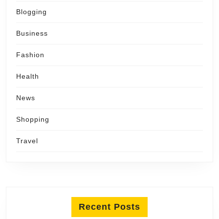
Blogging
Business
Fashion
Health
News
Shopping
Travel
Recent Posts