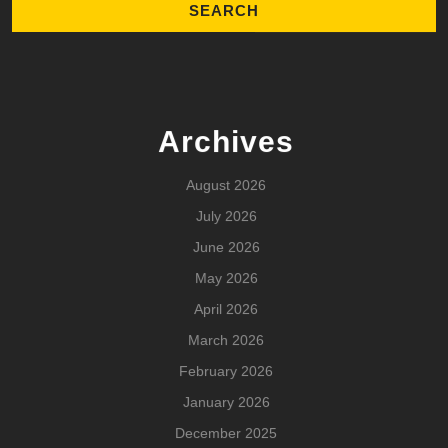
Archives
August 2026
July 2026
June 2026
May 2026
April 2026
March 2026
February 2026
January 2026
December 2025