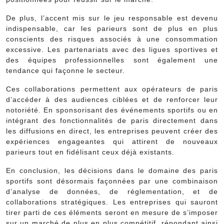
De plus, l’accent mis sur le jeu responsable est devenu
indispensable, car les parieurs sont de plus en plus
conscients des risques associés à une consommation
excessive. Les partenariats avec des ligues sportives et
des équipes professionnelles sont également une
tendance qui façonne le secteur.
Ces collaborations permettent aux opérateurs de paris
d’accéder à des audiences ciblées et de renforcer leur
notoriété. En sponsorisant des événements sportifs ou en
intégrant des fonctionnalités de paris directement dans
les diffusions en direct, les entreprises peuvent créer des
expériences engageantes qui attirent de nouveaux
parieurs tout en fidélisant ceux déjà existants.
En conclusion, les décisions dans le domaine des paris
sportifs sont désormais façonnées par une combinaison
d’analyse de données, de réglementation, et de
collaborations stratégiques. Les entreprises qui sauront
tirer parti de ces éléments seront en mesure de s’imposer
sur un marché de plus en plus compétitif, répondant ainsi