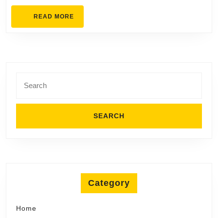
READ
READ MORE
MORE
Search
for:
Category
Home