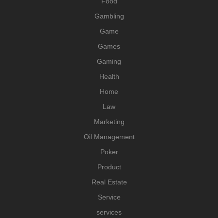
Food
Gambling
Game
Games
Gaming
Health
Home
Law
Marketing
Oil Management
Poker
Product
Real Estate
Service
services