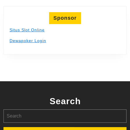
Sponsor
Situs Slot Online
Dewapoker Login
Search
Search
for: