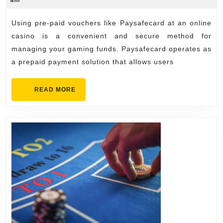
P
2026
P
Using pre-paid vouchers like Paysafecard at an online
V
casino is a convenient and secure method for
at
managing your gaming funds. Paysafecard operates as
a prepaid payment solution that allows users
a
P
READ
READ MORE
O
MORE
C