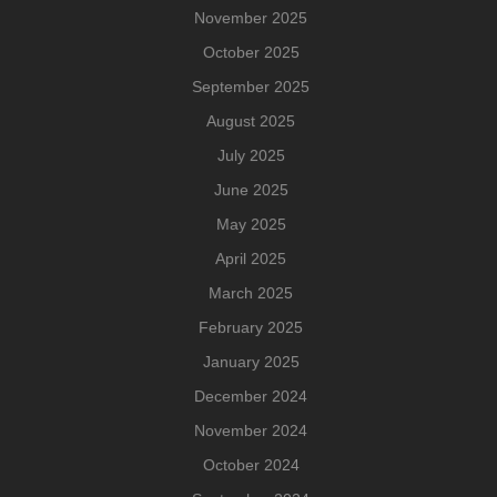
November 2025
October 2025
September 2025
August 2025
July 2025
June 2025
May 2025
April 2025
March 2025
February 2025
January 2025
December 2024
November 2024
October 2024