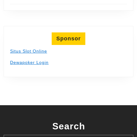
Sponsor
Situs Slot Online
Dewapoker Login
Search