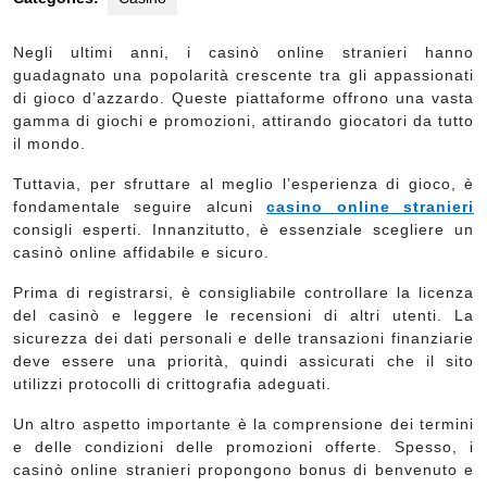
Negli ultimi anni, i casinò online stranieri hanno
guadagnato una popolarità crescente tra gli appassionati
di gioco d’azzardo. Queste piattaforme offrono una vasta
gamma di giochi e promozioni, attirando giocatori da tutto
il mondo.
Tuttavia, per sfruttare al meglio l’esperienza di gioco, è
fondamentale seguire alcuni
casino online stranieri
consigli esperti. Innanzitutto, è essenziale scegliere un
casinò online affidabile e sicuro.
Prima di registrarsi, è consigliabile controllare la licenza
del casinò e leggere le recensioni di altri utenti. La
sicurezza dei dati personali e delle transazioni finanziarie
deve essere una priorità, quindi assicurati che il sito
utilizzi protocolli di crittografia adeguati.
Un altro aspetto importante è la comprensione dei termini
e delle condizioni delle promozioni offerte. Spesso, i
casinò online stranieri propongono bonus di benvenuto e