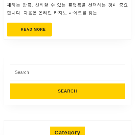
라
재하는 만큼, 신뢰할 수 있는 플랫폼을 선택하는 것이 중요
인
합니다. 다음은 온라인 카지노 사이트를 찾는
카
지
READ
READ MORE
MORE
노
사
이
트
Search
빠
for:
Easily
Category