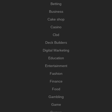
Betting
Business
Cake shop
Casino
Cbd
Deck Builders
Digital Marketing
Education
Entertainment
Fashion
Finance
Food
Gambling
Game