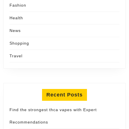
Fashion
Health
News
Shopping
Travel
Recent Posts
Find the strongest thca vapes with Expert
Recommendations