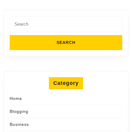
Search
for:
Category
Home
Blogging
Business